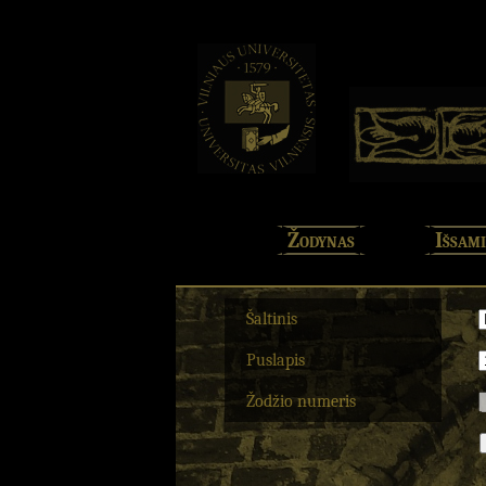
Žodynas
Išsami
Šaltinis
Puslapis
Žodžio numeris