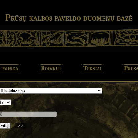
Prūsų kalbos paveldo duomenų bazė
 paieška
Rodyklė
Tekstai
Prūsa
>>