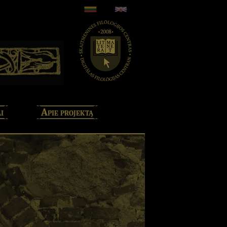
i
Apie projektą