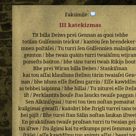
Faksimilė:
III katekizmas
Tīt
billa
Deiws
prei
Gennan
as
quoi
tebbe
toūlan
Gulſennin
teickut
/
kantou
ſen
brendeker
mnen
poſtāſei
/
Tu
turri
ſen
Gulſennien
malnijka
gemton
/
bhe
twais
quāits
turri
twaiāſmu
wijra
pomeſts
baūton
/
bhe
tāns
turei
twais
Rikijs
bout
Bhe
prei
Wiran
billa
Deiws
/
Stankīſman
kai
tou
aſſai
klauſiuns
ſteſmu
tārin
twaiaſei
Gen
nan
/
bhe
īduns
eſſe
ſteſmu
garrin
/
Eſſe
kawīdſm
as
tebbei
laipinna
/
bhe
billai
/
Tu
niturei
eſſe
ſteſ
īſt
/
Perklantīts
bouſe
ſtas
laucks
twaiſe
paggan
Sen
Alkīniſquai
/
turei
tou
tien
noſtan
pomaitat
kuilgimai
giwaſſi
/
kaāubri
bhe
ſtrigli
turrei
tans
t
bei
pijſt
/
Bhe
turei
ſtan
Sālin
noſtan
laukan
iſtwe
En
prakāiſnan
twaiſe
proſnan
turri
tu
twaian
gei
tin
iſtwe
/
ſtu
ilgimi
kai
tu
etkumps
prei
ſemman
p
ſtāſei
/
eſſe
kawīdſmu
tou
animts
aſſai
/
beggi
to