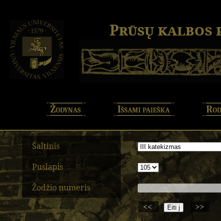
Prūsų kalbos
Žodynas
Išsami paieška
Rod
Šaltinis
Puslapis
Žodžio numeris
<<
>>