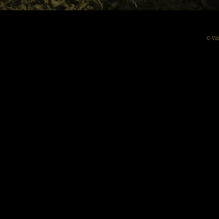
© Vil