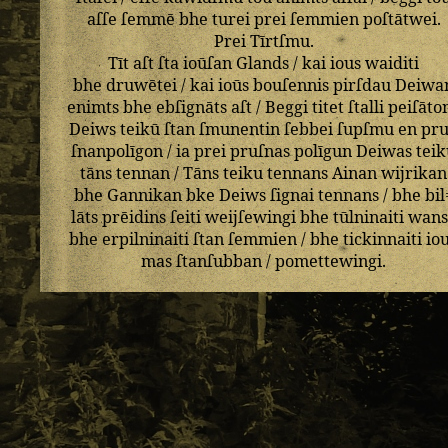
aſſe
ſemmē
bhe
turei
prei
ſemmien
poſtātwei
.
Prei
Tīrtſmu
.
Tīt
aſt
ſta
ioūſan
Glands
/
kai
ious
waiditi
bhe
druwētei
/
kai
ioūs
bouſennis
pirſdau
Deiwa
enimts
bhe
ebſignāts
aſt
/
Beggi
titet
ſtalli
peiſāto
Deiws
teikū
ſtan
ſmunentin
ſebbei
ſupſmu
en
pr
ſnanpolīgon
/
ia
prei
pruſnas
polīgun
Deiwas
tei
tāns
tennan
/
Tāns
teiku
tennans
Ainan
wijrikan
bhe
Gannikan
bke
Deiws
ſignai
tennans
/
bhe
bil
lāts
prēidins
ſeiti
weijſewingi
bhe
tūlninaiti
wans
bhe
erpilninaiti
ſtan
ſemmien
/
bhe
tickinnaiti
io
mas
ſtanſubban
/
pomettewingi
.