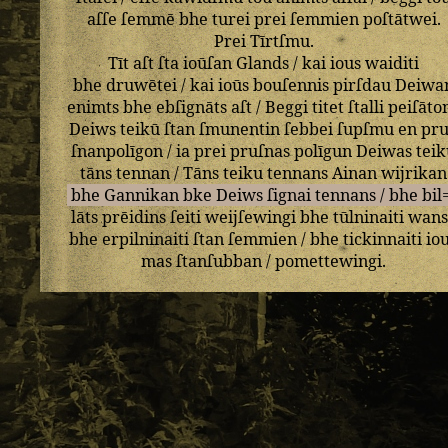
aſſe
ſemmē
bhe
turei
prei
ſemmien
poſtātwei
.
Prei
Tīrtſmu
.
Tīt
aſt
ſta
ioūſan
Glands
/
kai
ious
waiditi
bhe
druwētei
/
kai
ioūs
bouſennis
pirſdau
Deiwa
enimts
bhe
ebſignāts
aſt
/
Beggi
titet
ſtalli
peiſāto
Deiws
teikū
ſtan
ſmunentin
ſebbei
ſupſmu
en
pr
ſnanpolīgon
/
ia
prei
pruſnas
polīgun
Deiwas
tei
tāns
tennan
/
Tāns
teiku
tennans
Ainan
wijrikan
bhe
Gannikan
bke
Deiws
ſignai
tennans
/
bhe
bil
lāts
prēidins
ſeiti
weijſewingi
bhe
tūlninaiti
wans
bhe
erpilninaiti
ſtan
ſemmien
/
bhe
tickinnaiti
io
mas
ſtanſubban
/
pomettewingi
.