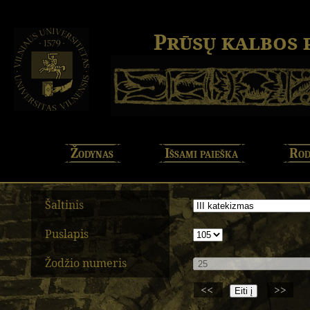
Prūsų kalbos
Žodynas
Išsami paieška
Rod
Šaltinis
Puslapis
Žodžio numeris
<<
>>