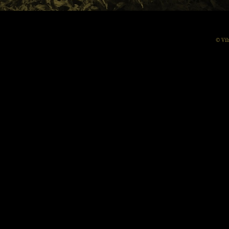
© Vil