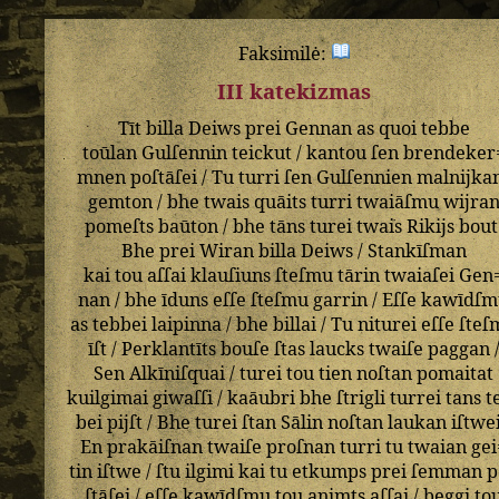
Faksimilė:
III katekizmas
Tīt
billa
Deiws
prei
Gennan
as
quoi
tebbe
toūlan
Gulſennin
teickut
/
kantou
ſen
brendeker
mnen
poſtāſei
/
Tu
turri
ſen
Gulſennien
malnijka
gemton
/
bhe
twais
quāits
turri
twaiāſmu
wijra
pomeſts
baūton
/
bhe
tāns
turei
twais
Rikijs
bout
Bhe
prei
Wiran
billa
Deiws
/
Stankīſman
kai
tou
aſſai
klauſiuns
ſteſmu
tārin
twaiaſei
Gen
nan
/
bhe
īduns
eſſe
ſteſmu
garrin
/
Eſſe
kawīdſm
as
tebbei
laipinna
/
bhe
billai
/
Tu
niturei
eſſe
ſteſ
īſt
/
Perklantīts
bouſe
ſtas
laucks
twaiſe
paggan
Sen
Alkīniſquai
/
turei
tou
tien
noſtan
pomaitat
kuilgimai
giwaſſi
/
kaāubri
bhe
ſtrigli
turrei
tans
t
bei
pijſt
/
Bhe
turei
ſtan
Sālin
noſtan
laukan
iſtwe
En
prakāiſnan
twaiſe
proſnan
turri
tu
twaian
gei
tin
iſtwe
/
ſtu
ilgimi
kai
tu
etkumps
prei
ſemman
p
ſtāſei
/
eſſe
kawīdſmu
tou
animts
aſſai
/
beggi
to