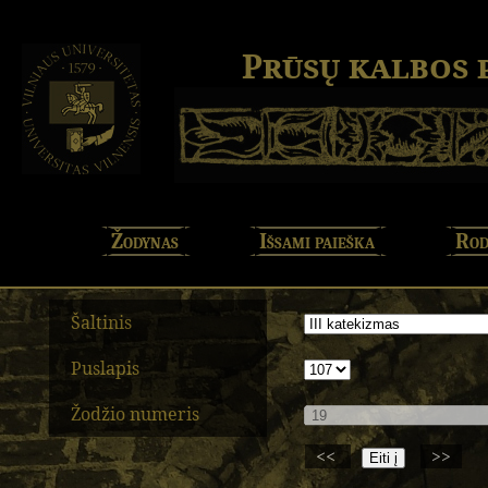
Prūsų kalbos
Žodynas
Išsami paieška
Rod
Šaltinis
Puslapis
Žodžio numeris
<<
>>