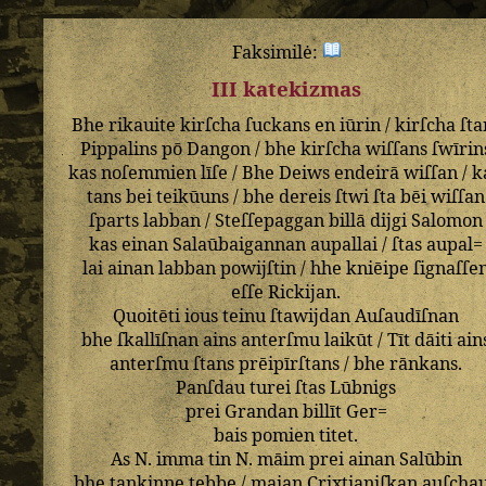
Faksimilė:
III katekizmas
Bhe
rikauite
kirſcha
ſuckans
en
iūrin
/
kirſcha
ſta
Pippalins
pō
Dangon
/
bhe
kirſcha
wiſſans
ſwīrin
kas
noſemmien
līſe
/
Bhe
Deiws
endeirā
wiſſan
/
k
tans
bei
teikūuns
/
bhe
dereis
ſtwi
ſta
bēi
wiſſan
ſparts
labban
/
Steſſepaggan
billā
dijgi
Salomon
kas
einan
Salaūbaigannan
aupallai
/
ſtas
aupal=
lai
ainan
labban
powijſtin
/
hhe
kniēipe
ſignaſſe
eſſe
Rickijan
.
Quoitēti
ious
teinu
ſtawijdan
Auſaudīſnan
bhe
ſkallīſnan
ains
anterſmu
laikūt
/
Tīt
dāiti
ain
anterſmu
ſtans
prēipīrſtans
/
bhe
rānkans
.
Panſdau
turei
ſtas
Lūbnigs
prei
Grandan
billīt
Ger=
bais
pomien
titet
.
As
N
.
imma
tin
N
.
māim
prei
ainan
Salūbin
bhe
tankinne
tebbe
/
maian
Crixtianiſkan
auſcha