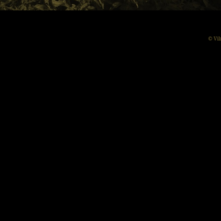
© Vil