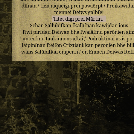
dīſnan
/
tien
niqueigi
prei
powiērpt
/
Preikawida
mennei
Deiws
galbſe
.
Titet
digi
prei
Mārtin
.
Schan
Sallūbiſkan
ſkallīſnan
kawijdan
ious
ſtwi
pirſdau
Deiwan
bhe
ſwaiāſmu
perōnien
ain
anterſmu
taukinnons
aſtai
/
Podrūktinai
as
is
po
laipinſnan
ſtēiſon
Crixtianiſkan
perōnien
bhe
bil
wans
Salūbiſkai
emperri
/
en
Emnen
Deiwas
ſteſ