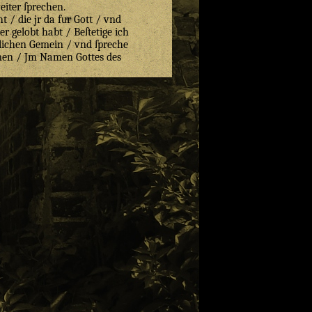
iter ſprechen.
t / die jr da fuͤr Gott / vnd
r gelobt habt / Beſtetige ich
tlichen Gemein / vnd ſpreche
men / Jm Namen Gottes des