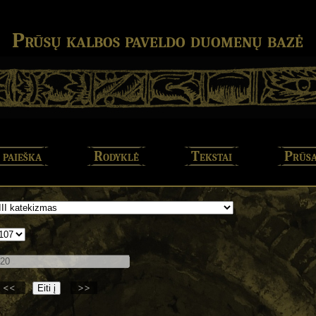
Prūsų kalbos paveldo duomenų bazė
 paieška
Rodyklė
Tekstai
Prūsa
<<
>>