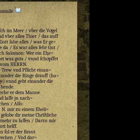
ksimilė:
ſch im Meer / vber die Voͤgel
 vber alles Thier / das auff
ott ſahe alles / was Er ge=
e da / Es war alles ſehr Gut /
ch Salomon: Wer ein Ehe=
det was guts / vnnd ſchoͤpffet
 vom HERRN.
e Trew vnd Pflicht einan=
einander die Ringe drauff (ha=
ge) vnnd gebt einander die
hende.
reche er dem Manne
nd laſſe jn nach=
chen / Alſo:
 N. mir zu einem Eheli=
elobe dir meine Chriſtliche
mehr zu laſſen / Darzu mir
ott helff.
n ſol er der Braut
prechen / Vnd dar=