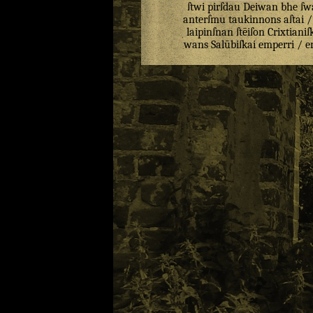
ſtwi
pirſdau
Deiwan
bhe
ſw
anterſmu
taukinnons
aſtai
laipinſnan
ſtēiſon
Crixtianiſ
wans
Salūbiſkai
emperri
/
e