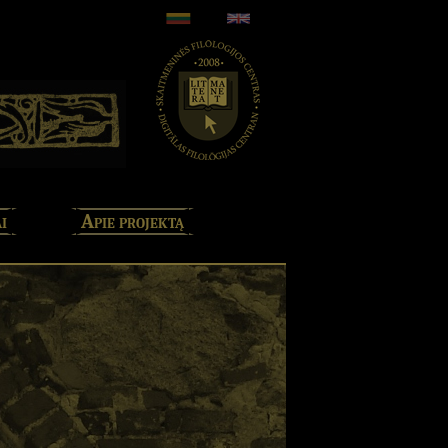
i
Apie projektą