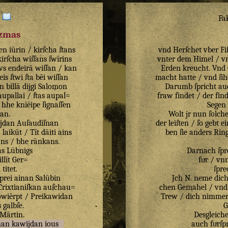
:
Fa
izmas
en
iūrin
/
kirſcha
ſtans
vnd Herſchet vber Fi
kirſcha
wiſſans
ſwīrins
vnter dem Himel / vnd
ws
endeirā
wiſſan
/
kan
Erden kreucht. Vnd G
eis
ſtwi
ſta
bēi
wiſſan
macht hatte / vnd ſih
an
billā
dijgi
Salomon
Darumb ſpricht au
aupallai
/
ſtas
aupal=
fraw findet / der fin
/
hhe
kniēipe
ſignaſſen
Segen
jan
.
Wolt jr nun ſolch
ijdan
Auſaudīſnan
der leiſten / ſo gebt 
u
laikūt
/
Tīt
dāiti
ains
ben ſie anders Rin
ans
/
bhe
rānkans
.
as
Lūbnigs
Darnach ſp
illīt
Ger=
fuͤr / vn
n
titet
.
ſpre
prei
ainan
Salūbin
Jch N. neme dich
Crixtianiſkan
auſchau=
chen Gemahel / vnd g
wiērpt
/
Preikawidan
Trew / dich nimmer
s
galbſe
.
G
Mārtin
.
Desgleiche
ſnan
kawijdan
ious
auch fuͤrſ