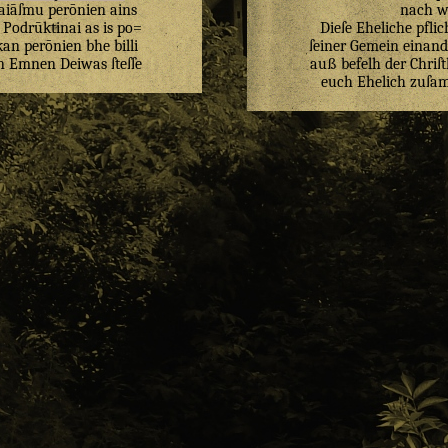
aiāſmu
perōnien
ains
nach we
/
Podrūktinai
as
is
po=
Dieſe Eheliche pflich
kan
perōnien
bhe
billi
ſeiner Gemein einande
n
Emnen
Deiwas
ſteſſe
auß befelh der Chriſ
euch Ehelich zuſa