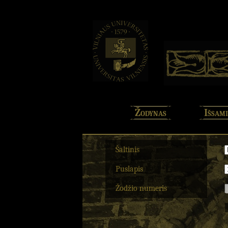
Žodynas
Išsami
Šaltinis
Puslapis
Žodžio numeris