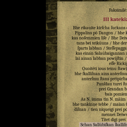
Faksimilė
III katek
Bhe
rikauite
kirſcha
ſuckans
Pippalins
pō
Dangon
/
bhe
kas
noſemmien
līſe
/
Bhe
Dei
tans
bei
teikūuns
/
bhe
der
ſparts
labban
/
Steſſepagg
kas
einan
Salaūbaigannan
lai
ainan
labban
powijſtin
eſſe
Ricki
Quoitēti
ious
teinu
ſtaw
bhe
ſkallīſnan
ains
anterſm
anterſmu
ſtans
prēipīrſt
Panſdau
turei
ſt
prei
Grandan
b
bais
pomie
As
N
.
imma
tin
N
.
māim
bhe
tankinne
tebbe
/
maian
dīſnan
/
tien
niqueigi
prei
po
mennei
Deiw
Titet
digi
prei
Schan
Sallūbiſkan
ſkallī