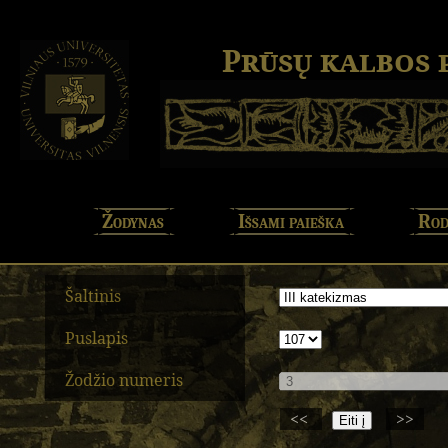
Prūsų kalbos
Žodynas
Išsami paieška
Rod
Šaltinis
Puslapis
Žodžio numeris
<<
>>