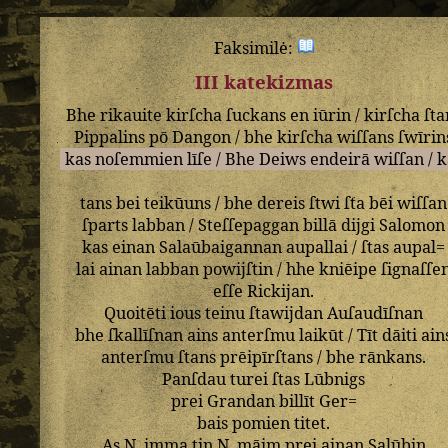
Faksimilė:
III katekizmas
Bhe
rikauite
kirſcha
ſuckans
en
iūrin
/
kirſcha
ſta
Pippalins
pō
Dangon
/
bhe
kirſcha
wiſſans
ſwīrin
kas
noſemmien
līſe
/
Bhe
Deiws
endeirā
wiſſan
/
k
tans
bei
teikūuns
/
bhe
dereis
ſtwi
ſta
bēi
wiſſan
ſparts
labban
/
Steſſepaggan
billā
dijgi
Salomon
kas
einan
Salaūbaigannan
aupallai
/
ſtas
aupal=
lai
ainan
labban
powijſtin
/
hhe
kniēipe
ſignaſſe
eſſe
Rickijan
.
Quoitēti
ious
teinu
ſtawijdan
Auſaudīſnan
bhe
ſkallīſnan
ains
anterſmu
laikūt
/
Tīt
dāiti
ain
anterſmu
ſtans
prēipīrſtans
/
bhe
rānkans
.
Panſdau
turei
ſtas
Lūbnigs
prei
Grandan
billīt
Ger=
bais
pomien
titet
.
As
N
.
imma
tin
N
.
māim
prei
ainan
Salūbin