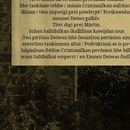
bhe
tankinne
tebbe
/
maian
Crixtianiſkan
auſcha
dīſnan
/
tien
niqueigi
prei
powiērpt
/
Preikawida
mennei
Deiws
galbſe
.
Titet
digi
prei
Mārtin
.
Schan
Sallūbiſkan
ſkallīſnan
kawijdan
ious
ſtwi
pirſdau
Deiwan
bhe
ſwaiāſmu
perōnien
ain
anterſmu
taukinnons
aſtai
/
Podrūktinai
as
is
po
laipinſnan
ſtēiſon
Crixtianiſkan
perōnien
bhe
bil
wans
Salūbiſkai
emperri
/
en
Emnen
Deiwas
ſteſ