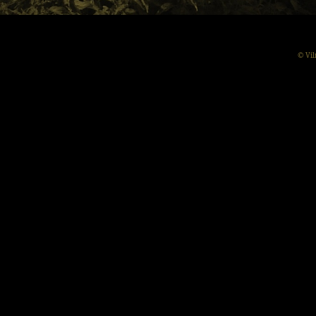
© Vil