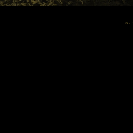
© Vil