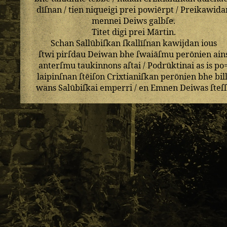
dīſnan
/
tien
niqueigi
prei
powiērpt
/
Preikawida
mennei
Deiws
galbſe
.
Titet
digi
prei
Mārtin
.
Schan
Sallūbiſkan
ſkallīſnan
kawijdan
ious
ſtwi
pirſdau
Deiwan
bhe
ſwaiāſmu
perōnien
ain
anterſmu
taukinnons
aſtai
/
Podrūktinai
as
is
po
laipinſnan
ſtēiſon
Crixtianiſkan
perōnien
bhe
bil
wans
Salūbiſkai
emperri
/
en
Emnen
Deiwas
ſteſ