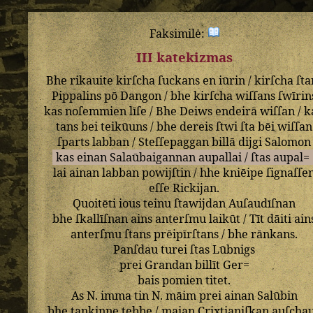
Faksimilė:
III katekizmas
Bhe
rikauite
kirſcha
ſuckans
en
iūrin
/
kirſcha
ſta
Pippalins
pō
Dangon
/
bhe
kirſcha
wiſſans
ſwīrin
kas
noſemmien
līſe
/
Bhe
Deiws
endeirā
wiſſan
/
k
tans
bei
teikūuns
/
bhe
dereis
ſtwi
ſta
bēi
wiſſan
ſparts
labban
/
Steſſepaggan
billā
dijgi
Salomon
kas
einan
Salaūbaigannan
aupallai
/
ſtas
aupal=
lai
ainan
labban
powijſtin
/
hhe
kniēipe
ſignaſſe
eſſe
Rickijan
.
Quoitēti
ious
teinu
ſtawijdan
Auſaudīſnan
bhe
ſkallīſnan
ains
anterſmu
laikūt
/
Tīt
dāiti
ain
anterſmu
ſtans
prēipīrſtans
/
bhe
rānkans
.
Panſdau
turei
ſtas
Lūbnigs
prei
Grandan
billīt
Ger=
bais
pomien
titet
.
As
N
.
imma
tin
N
.
māim
prei
ainan
Salūbin
bhe
tankinne
tebbe
/
maian
Crixtianiſkan
auſcha