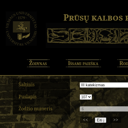
Prūsų kalbos
Žodynas
Išsami paieška
Rod
Šaltinis
Puslapis
Žodžio numeris
<<
>>