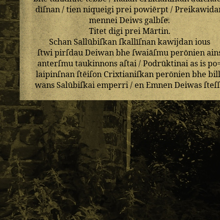
dīſnan
/
tien
niqueigi
prei
powiērpt
/
Preikawida
mennei
Deiws
galbſe
.
Titet
digi
prei
Mārtin
.
Schan
Sallūbiſkan
ſkallīſnan
kawijdan
ious
ſtwi
pirſdau
Deiwan
bhe
ſwaiāſmu
perōnien
ain
anterſmu
taukinnons
aſtai
/
Podrūktinai
as
is
po
laipinſnan
ſtēiſon
Crixtianiſkan
perōnien
bhe
bil
wans
Salūbiſkai
emperri
/
en
Emnen
Deiwas
ſteſ