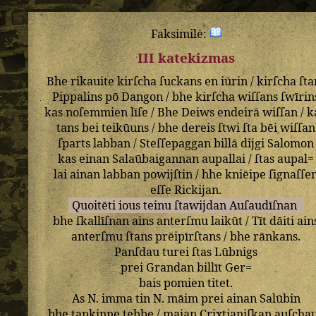
Faksimilė:
III katekizmas
Bhe
rikauite
kirſcha
ſuckans
en
iūrin
/
kirſcha
ſta
Pippalins
pō
Dangon
/
bhe
kirſcha
wiſſans
ſwīrin
kas
noſemmien
līſe
/
Bhe
Deiws
endeirā
wiſſan
/
k
tans
bei
teikūuns
/
bhe
dereis
ſtwi
ſta
bēi
wiſſan
ſparts
labban
/
Steſſepaggan
billā
dijgi
Salomon
kas
einan
Salaūbaigannan
aupallai
/
ſtas
aupal=
lai
ainan
labban
powijſtin
/
hhe
kniēipe
ſignaſſe
eſſe
Rickijan
.
Quoitēti
ious
teinu
ſtawijdan
Auſaudīſnan
bhe
ſkallīſnan
ains
anterſmu
laikūt
/
Tīt
dāiti
ain
anterſmu
ſtans
prēipīrſtans
/
bhe
rānkans
.
Panſdau
turei
ſtas
Lūbnigs
prei
Grandan
billīt
Ger=
bais
pomien
titet
.
As
N
.
imma
tin
N
.
māim
prei
ainan
Salūbin
bhe
tankinne
tebbe
/
maian
Crixtianiſkan
auſcha