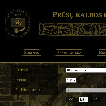
Prūsų kalbos
Žodynas
Išsami paieška
Rod
Šaltinis
Puslapis
Žodžio numeris
<<
>>