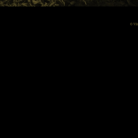
© Vil