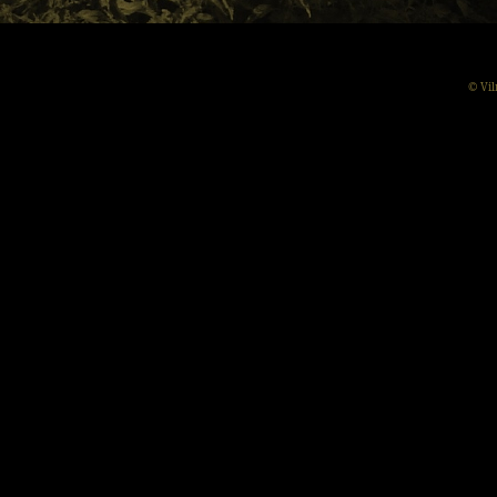
© Vil