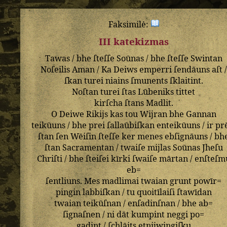
Faksimilė:
III katekizmas
Tawas
/
bhe
ſteſſe
Soūnas
/
bhe
ſteſſe
Swintan
Noſeilis
Aman
/
Ka
Deiws
emperri
ſendāuns
aſt
/
ſkan
turei
niains
ſmunents
ſklaitint
.
Noſtan
turei
ſtas
Lūbeniks
tittet
kirſcha
ſtans
Madlit
.
O
Deiwe
Rikijs
kas
tou
Wijran
bhe
Gannan
teikūuns
/
bhe
prei
ſallaūbiſkan
enteikūuns
/
ir
pr
ſtan
ſen
Wēiſin
ſteſſe
ker
menes
ebſignāuns
/
bh
ſtan
Sacramentan
/
twaiſe
mijlas
Soūnas
Jheſu
Chriſti
/
bhe
ſteiſei
kīrki
ſwaiſe
mārtan
/
enſteſm
eb=
ſentliuns
.
Mes
madlimai
twaian
grunt
powīr=
pingin
labbiſkan
/
tu
quoitīlaiſi
ſtawīdan
twaian
teikūſnan
/
enſadinſnan
/
bhe
ab=
ſignaſnen
/
ni
dāt
kumpint
neggi
po=
gadint
/
ſchlāits
etnijwingiſku