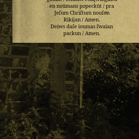
en
noūmans
popeckūt
/
pra
Jeſum
Chriſtum
nouſon
Rikijan
/
Amen
.
Deiws
daſe
ioumas
ſwaian
packun
/
Amen
.