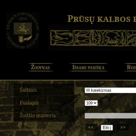
Prūsų kalbos
Žodynas
Išsami paieška
Rod
Šaltinis
Puslapis
Žodžio numeris
<<
>>