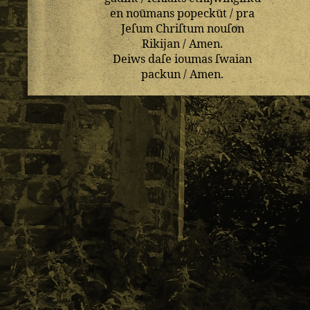
en
noūmans
popeckūt
/
pra
Jeſum
Chriſtum
nouſon
Rikijan
/
Amen
.
Deiws
daſe
ioumas
ſwaian
packun
/
Amen
.