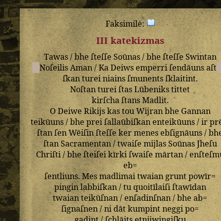
Faksimilė:
III katekizmas
Tawas
/
bhe
ſteſſe
Soūnas
/
bhe
ſteſſe
Swintan
Noſeilis
Aman
/
Ka
Deiws
emperri
ſendāuns
aſt
ſkan
turei
niains
ſmunents
ſklaitint
.
Noſtan
turei
ſtas
Lūbeniks
tittet
kirſcha
ſtans
Madlit
.
O
Deiwe
Rikijs
kas
tou
Wijran
bhe
Gannan
teikūuns
/
bhe
prei
ſallaūbiſkan
enteikūuns
/
ir
pr
ſtan
ſen
Wēiſin
ſteſſe
ker
menes
ebſignāuns
/
bh
ſtan
Sacramentan
/
twaiſe
mijlas
Soūnas
Jheſu
Chriſti
/
bhe
ſteiſei
kīrki
ſwaiſe
mārtan
/
enſteſm
eb=
ſentliuns
.
Mes
madlimai
twaian
grunt
powīr=
pingin
labbiſkan
/
tu
quoitīlaiſi
ſtawīdan
twaian
teikūſnan
/
enſadinſnan
/
bhe
ab=
ſignaſnen
/
ni
dāt
kumpint
neggi
po=
gadint
/
ſchlāits
etnijwingiſku