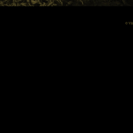
© Vil