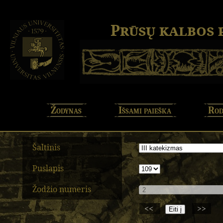
Prūsų kalbos
Žodynas
Išsami paieška
Rod
Šaltinis
Puslapis
Žodžio numeris
<<
>>