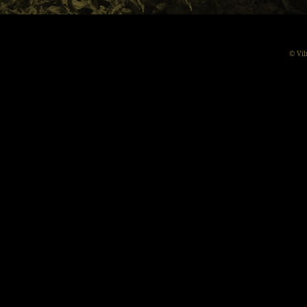
© Vil