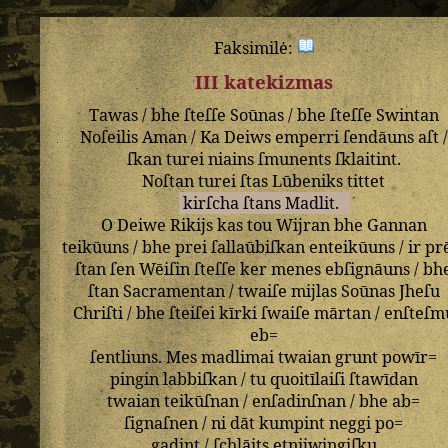
Faksimilė:
III katekizmas
Tawas
/
bhe
ſteſſe
Soūnas
/
bhe
ſteſſe
Swintan
Noſeilis
Aman
/
Ka
Deiws
emperri
ſendāuns
aſt
/
ſkan
turei
niains
ſmunents
ſklaitint
.
Noſtan
turei
ſtas
Lūbeniks
tittet
kirſcha
ſtans
Madlit
.
O
Deiwe
Rikijs
kas
tou
Wijran
bhe
Gannan
teikūuns
/
bhe
prei
ſallaūbiſkan
enteikūuns
/
ir
pr
ſtan
ſen
Wēiſin
ſteſſe
ker
menes
ebſignāuns
/
bh
ſtan
Sacramentan
/
twaiſe
mijlas
Soūnas
Jheſu
Chriſti
/
bhe
ſteiſei
kīrki
ſwaiſe
mārtan
/
enſteſm
eb=
ſentliuns
.
Mes
madlimai
twaian
grunt
powīr=
pingin
labbiſkan
/
tu
quoitīlaiſi
ſtawīdan
twaian
teikūſnan
/
enſadinſnan
/
bhe
ab=
ſignaſnen
/
ni
dāt
kumpint
neggi
po=
gadint
/
ſchlāits
etnijwingiſku