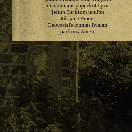
en
noūmans
popeckūt
/
pra
Jeſum
Chriſtum
nouſon
Rikijan
/
Amen
.
Deiws
daſe
ioumas
ſwaian
packun
/
Amen
.