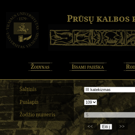
Prūsų kalbos
Žodynas
Išsami paieška
Rod
Šaltinis
Puslapis
Žodžio numeris
<<
>>