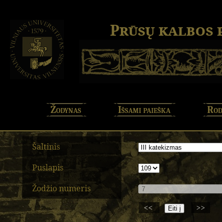
Prūsų kalbos
Žodynas
Išsami paieška
Rod
Šaltinis
Puslapis
Žodžio numeris
<<
>>