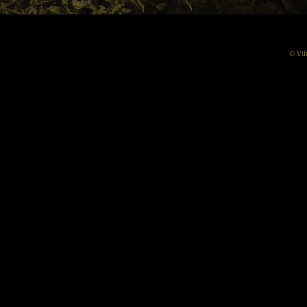
© Vil