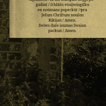
gadint
/
ſchlāits
etnijwingiſku
en
noūmans
popeckūt
/
pra
Jeſum
Chriſtum
nouſon
Rikijan
/
Amen
.
Deiws
daſe
ioumas
ſwaian
packun
/
Amen
.