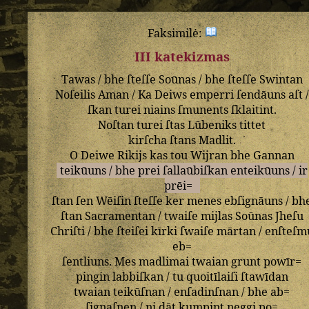
Faksimilė:
III katekizmas
Tawas
/
bhe
ſteſſe
Soūnas
/
bhe
ſteſſe
Swintan
Noſeilis
Aman
/
Ka
Deiws
emperri
ſendāuns
aſt
/
ſkan
turei
niains
ſmunents
ſklaitint
.
Noſtan
turei
ſtas
Lūbeniks
tittet
kirſcha
ſtans
Madlit
.
O
Deiwe
Rikijs
kas
tou
Wijran
bhe
Gannan
teikūuns
/
bhe
prei
ſallaūbiſkan
enteikūuns
/
ir
prēi=
ſtan
ſen
Wēiſin
ſteſſe
ker
menes
ebſignāuns
/
bh
ſtan
Sacramentan
/
twaiſe
mijlas
Soūnas
Jheſu
Chriſti
/
bhe
ſteiſei
kīrki
ſwaiſe
mārtan
/
enſteſm
eb=
ſentliuns
.
Mes
madlimai
twaian
grunt
powīr=
pingin
labbiſkan
/
tu
quoitīlaiſi
ſtawīdan
twaian
teikūſnan
/
enſadinſnan
/
bhe
ab=
ſignaſnen
/
ni
dāt
kumpint
neggi
po=