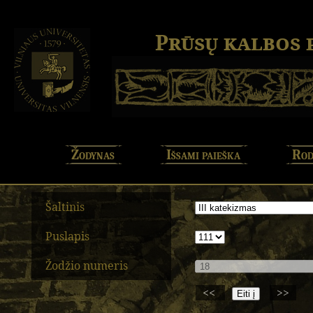
Prūsų kalbos
Žodynas
Išsami paieška
Rod
Šaltinis
Puslapis
Žodžio numeris
<<
>>