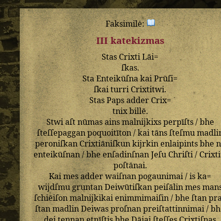
Faksimilė:
III katekizmas
Stas
Crixti
Lāi=
ſkas
.
Sta
Enteikūſna
kai
Prūſi=
ſkai
turri
Crixtitwi
.
Stas
Paps
adder
Crix=
tnix
billē
.
Stwi
aſt
nūmas
ains
malnijkixs
perpīſts
/
bhe
ſteſſepaggan
poquoitīton
/
kai
tāns
ſteſmu
madli
peroniſkan
Crixtiāniſkun
kijrkin
enlaipints
bhe
n
enteikūſnan
/
bhe
enſadinſnan
Jeſu
Chriſti
/
Crixti
poſtānai
.
Kai
mes
adder
waiſnan
pogaunimai
/
is
ka=
wijdſmu
gruntan
Deiwūtiſkan
peiſālin
mes
man
ſchiēiſon
malnijkikai
enimmimaiſin
/
bhe
ſtan
pr
ſtan
madlin
Deiwas
proſnan
preiſtattinnimai
/
bh
dei
tennan
etnīſtis
bhe
Dāiai
ſteſſes
Crixtiſnas