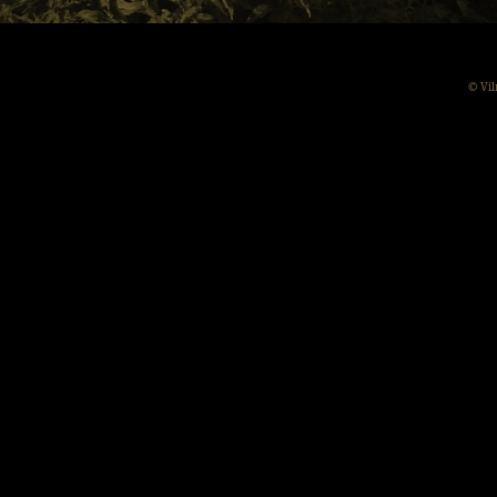
© Vil