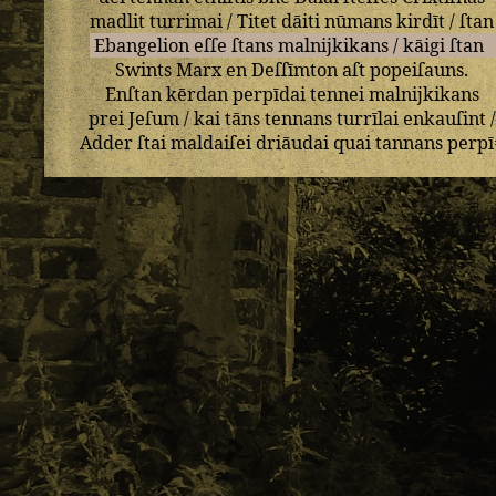
madlit
turrimai
/
Titet
dāiti
nūmans
kirdīt
/
ſtan
Ebangelion
eſſe
ſtans
malnijkikans
/
kāigi
ſtan
Swints
Marx
en
Deſſīmton
aſt
popeiſauns
.
Enſtan
kērdan
perpīdai
tennei
malnijkikans
prei
Jeſum
/
kai
tāns
tennans
turrīlai
enkauſint
/
Adder
ſtai
maldaiſei
driāudai
quai
tannans
perpī