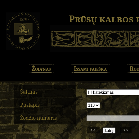
Prūsų kalbos
Žodynas
Išsami paieška
Rod
Šaltinis
Puslapis
Žodžio numeris
<<
>>