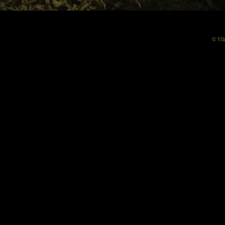
© Vil