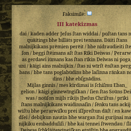
Faksimilė:
III katekizmas
dai
/
kaden
adder
Jeſus
ſtan
widdai
/
poſtan
tans
n
quāitings
bhe
billāts
prei
tennans
.
Dāiti
ſtans
malnijkikans
prēmien
perēit
/
bhe
nidraudieiti
ſt
ſon
/
beggi
ſtēimans
aſt
ſtas
Rīki
Deiwas
/
Perarw
as
gerdawi
iūmans
kas
ſtan
rīkin
Deiwas
ni
poga
uni
/
kāigi
ains
malnijkix
/
ſtas
ni
wīrſt
ēnſtan
perg
bans
/
bhe
tans
poglabūdins
bhe
laſinna
rānkan
n
dins
/
bhe
ebſgnādins
.
Mijlas
ginnis
/
mes
kīrdimai
is
ſchiſmu
Eban_
gelion
/
kāigi
ginnewīngiſkan
/
ſien
ſtas
Soūns
De
was
/
noūſon
mijls
rikijs
Jheſus
Chriſtus
/
prīki
ſtans
malnijkikans
waidinnaſin
/
ſēnku
tans
ackij
wiſtu
bhe
perarwiſku
prei
iſſpreſtun
dāſt
/
en
kaw
dſei
/
debijkun
nautin
bhe
wargan
ſtai
gurijnai
ma
nijkiku
embadduſiſi
/
bhe
kai
tennei
ſtwendau
/
ſl
Deiwas
ſchklāitewingiſkan
etnīſtin
bhe
engraudi