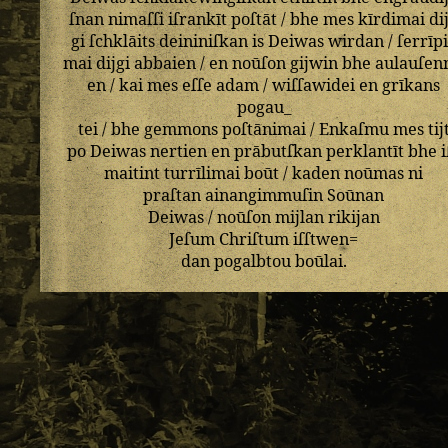
ſnan
nimaſſi
iſrankīt
poſtāt
/
bhe
mes
kīrdimai
di
gi
ſchklāits
deininiſkan
is
Deiwas
wirdan
/
ſerrīp
mai
dijgi
abbaien
/
en
noūſon
gijwin
bhe
aulauſen
en
/
kai
mes
eſſe
adam
/
wiſſawidei
en
grīkans
pogau_
tei
/
bhe
gemmons
poſtānimai
/
Enkaſmu
mes
tij
po
Deiwas
nertien
en
prābutſkan
perklantīt
bhe
i
maitint
turrīlimai
boūt
/
kaden
noūmas
ni
praſtan
ainangimmuſin
Soūnan
Deiwas
/
noūſon
mijlan
rikijan
Jeſum
Chriſtum
iſſtwen=
dan
pogalbtou
boūlai
.