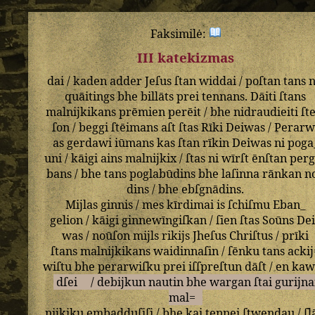
Faksimilė:
III katekizmas
dai
/
kaden
adder
Jeſus
ſtan
widdai
/
poſtan
tans
n
quāitings
bhe
billāts
prei
tennans
.
Dāiti
ſtans
malnijkikans
prēmien
perēit
/
bhe
nidraudieiti
ſt
ſon
/
beggi
ſtēimans
aſt
ſtas
Rīki
Deiwas
/
Perarw
as
gerdawi
iūmans
kas
ſtan
rīkin
Deiwas
ni
poga
uni
/
kāigi
ains
malnijkix
/
ſtas
ni
wīrſt
ēnſtan
perg
bans
/
bhe
tans
poglabūdins
bhe
laſinna
rānkan
n
dins
/
bhe
ebſgnādins
.
Mijlas
ginnis
/
mes
kīrdimai
is
ſchiſmu
Eban_
gelion
/
kāigi
ginnewīngiſkan
/
ſien
ſtas
Soūns
De
was
/
noūſon
mijls
rikijs
Jheſus
Chriſtus
/
prīki
ſtans
malnijkikans
waidinnaſin
/
ſēnku
tans
ackij
wiſtu
bhe
perarwiſku
prei
iſſpreſtun
dāſt
/
en
kaw
dſei
/
debijkun
nautin
bhe
wargan
ſtai
gurijna
mal=
nijkiku
embadduſiſi
/
bhe
kai
tennei
ſtwendau
/
ſl