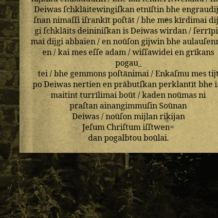
Deiwas
ſchklāitewingiſkan
etnīſtin
bhe
engraudi
ſnan
nimaſſi
iſrankīt
poſtāt
/
bhe
mes
kīrdimai
di
gi
ſchklāits
deininiſkan
is
Deiwas
wirdan
/
ſerrīp
mai
dijgi
abbaien
/
en
noūſon
gijwin
bhe
aulauſen
en
/
kai
mes
eſſe
adam
/
wiſſawidei
en
grīkans
pogau_
tei
/
bhe
gemmons
poſtānimai
/
Enkaſmu
mes
tij
po
Deiwas
nertien
en
prābutſkan
perklantīt
bhe
i
maitint
turrīlimai
boūt
/
kaden
noūmas
ni
praſtan
ainangimmuſin
Soūnan
Deiwas
/
noūſon
mijlan
rikijan
Jeſum
Chriſtum
iſſtwen=
dan
pogalbtou
boūlai
.