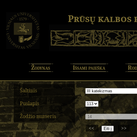
Prūsų kalbos
Žodynas
Išsami paieška
Rod
Šaltinis
Puslapis
Žodžio numeris
<<
>>