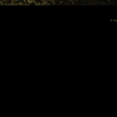
© Vil