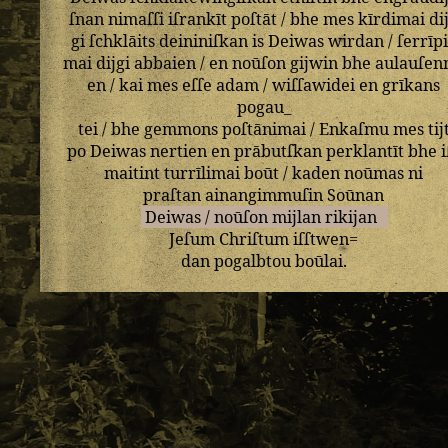
ſnan
nimaſſi
iſrankīt
poſtāt
/
bhe
mes
kīrdimai
di
gi
ſchklāits
deininiſkan
is
Deiwas
wirdan
/
ſerrīp
mai
dijgi
abbaien
/
en
noūſon
gijwin
bhe
aulauſen
en
/
kai
mes
eſſe
adam
/
wiſſawidei
en
grīkans
pogau_
tei
/
bhe
gemmons
poſtānimai
/
Enkaſmu
mes
tij
po
Deiwas
nertien
en
prābutſkan
perklantīt
bhe
i
maitint
turrīlimai
boūt
/
kaden
noūmas
ni
praſtan
ainangimmuſin
Soūnan
Deiwas
/
noūſon
mijlan
rikijan
Jeſum
Chriſtum
iſſtwen=
dan
pogalbtou
boūlai
.