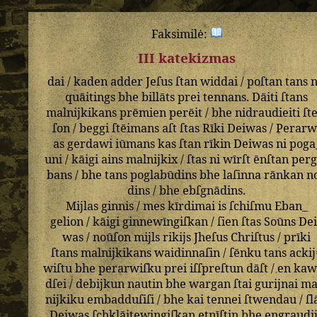
Faksimilė:
III katekizmas
dai
/
kaden
adder
Jeſus
ſtan
widdai
/
poſtan
tans
n
quāitings
bhe
billāts
prei
tennans
.
Dāiti
ſtans
malnijkikans
prēmien
perēit
/
bhe
nidraudieiti
ſt
ſon
/
beggi
ſtēimans
aſt
ſtas
Rīki
Deiwas
/
Perarw
as
gerdawi
iūmans
kas
ſtan
rīkin
Deiwas
ni
poga
uni
/
kāigi
ains
malnijkix
/
ſtas
ni
wīrſt
ēnſtan
perg
bans
/
bhe
tans
poglabūdins
bhe
laſinna
rānkan
n
dins
/
bhe
ebſgnādins
.
Mijlas
ginnis
/
mes
kīrdimai
is
ſchiſmu
Eban_
gelion
/
kāigi
ginnewīngiſkan
/
ſien
ſtas
Soūns
De
was
/
noūſon
mijls
rikijs
Jheſus
Chriſtus
/
prīki
ſtans
malnijkikans
waidinnaſin
/
ſēnku
tans
ackij
wiſtu
bhe
perarwiſku
prei
iſſpreſtun
dāſt
/
en
kaw
dſei
/
debijkun
nautin
bhe
wargan
ſtai
gurijnai
ma
nijkiku
embadduſiſi
/
bhe
kai
tennei
ſtwendau
/
ſl
Deiwas
ſchklāitewingiſkan
etnīſtin
bhe
engraudi