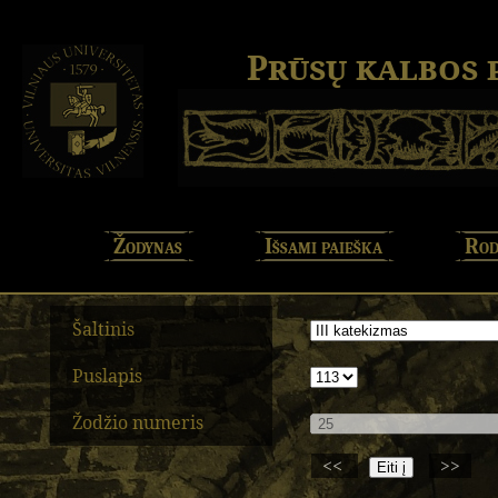
Prūsų kalbos
Žodynas
Išsami paieška
Rod
Šaltinis
Puslapis
Žodžio numeris
<<
>>