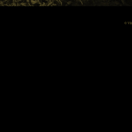
© Vil