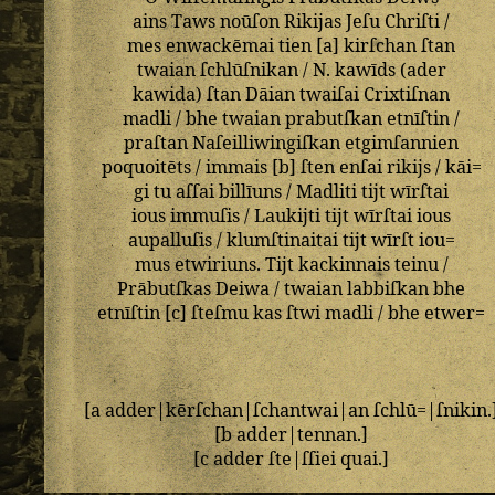
ains
Taws
noūſon
Rikijas
Jeſu
Chriſti
/
mes
enwackēmai
tien
[
a
]
kirſchan
ſtan
twaian
ſchlūſnikan
/
N
.
kawīds
(
ader
kawida
)
ſtan
Dāian
twaiſai
Crixtiſnan
madli
/
bhe
twaian
prabutſkan
etnīſtin
/
praſtan
Naſeilliwingiſkan
etgimſannien
poquoitēts
/
immais
[
b
]
ſten
enſai
rikijs
/
kāi=
gi
tu
aſſai
billīuns
/
Madliti
tijt
wīrſtai
ious
immuſis
/
Laukijti
tijt
wīrſtai
ious
aupalluſis
/
klumſtinaitai
tijt
wīrſt
iou=
mus
etwiriuns
.
Tijt
kackinnais
teinu
/
Prābutſkas
Deiwa
/
twaian
labbiſkan
bhe
etnīſtin
[
c
]
ſteſmu
kas
ſtwi
madli
/
bhe
etwer=
[
a
adder
|
kērſchan
|
ſchantwai
|
an
ſchlū
=|
ſnikin
.
[
b
adder
|
tennan
.]
[
c
adder
ſte
|
ſſiei
quai
.]