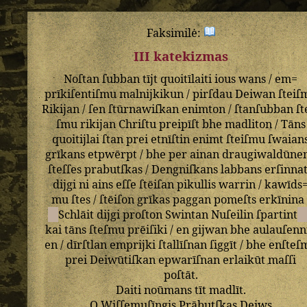
Faksimilė:
III katekizmas
Noſtan
ſubban
tījt
quoitīlaiti
ious
wans
/
em=
prīkiſentiſmu
malnijkikun
/
pirſdau
Deiwan
ſteiſ
Rikijan
/
ſen
ſtūrnawiſkan
enimton
/
ſtanſubban
ſt
ſmu
rikijan
Chriſtu
preipīſt
bhe
madliton
/
Tāns
quoitijlai
ſtan
prei
etnīſtin
enimt
ſteiſmu
ſwaian
grīkans
etpwērpt
/
bhe
per
ainan
draugiwaldūne
ſteſſes
prabutſkas
/
Dengniſkans
labbans
erſinna
dijgi
ni
ains
eſſe
ſtēiſan
pikullis
warrin
/
kawīds
mu
ſtes
/
ſtēiſon
grīkas
paggan
pomeſts
erkīnina
Schlāit
dijgi
proſton
Swintan
Nuſeilin
ſpartint
kai
tāns
ſteſmu
prēiſiki
/
en
gijwan
bhe
aulauſenn
en
/
dīrſtlan
emprijki
ſtallīſnan
ſiggīt
/
bhe
enſteſ
prei
Deiwūtiſkan
epwarīſnan
erlaikūt
maſſi
poſtāt
.
Daiti
noūmans
tīt
madlīt
.
O
Wiſſemuſīngis
Prābutſkas
Deiws