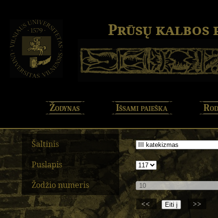
Prūsų kalbos
Žodynas
Išsami paieška
Rod
Šaltinis
Puslapis
Žodžio numeris
<<
>>