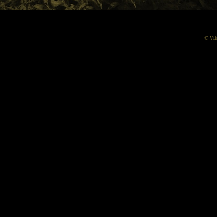
© Vil