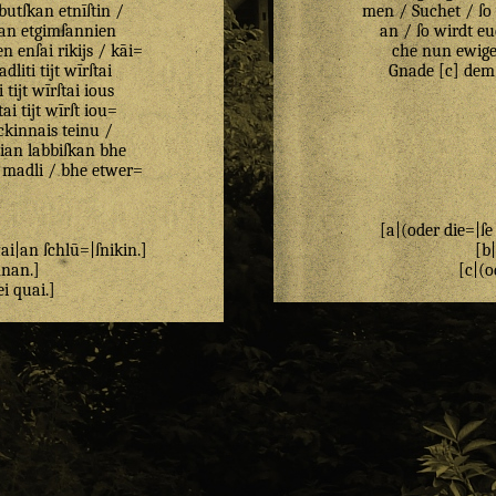
butſkan
etnīſtin
/
men / Suchet / ſo 
kan
etgimſannien
an / ſo wirdt eu
en
enſai
rikijs
/
kāi=
che nun ewiger
dliti
tijt
wīrſtai
Gnade [c] dem 
i
tijt
wīrſtai
ious
tai
tijt
wīrſt
iou=
ckinnais
teinu
/
ian
labbiſkan
bhe
madli
/
bhe
etwer=
[a|(oder die=|ſe
ai
|
an
ſchlū
=|
ſnikin
.]
[b|
nnan
.]
[c|(o
ei
quai
.]