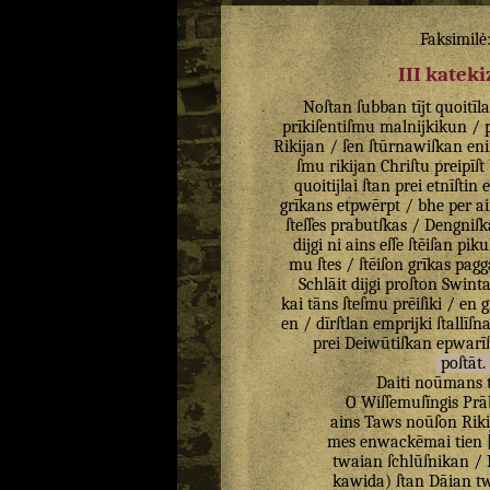
Faksimilė
III katek
Noſtan
ſubban
tījt
quoitīla
prīkiſentiſmu
malnijkikun
/
Rikijan
/
ſen
ſtūrnawiſkan
en
ſmu
rikijan
Chriſtu
preipīſt
quoitijlai
ſtan
prei
etnīſtin
grīkans
etpwērpt
/
bhe
per
a
ſteſſes
prabutſkas
/
Dengniſk
dijgi
ni
ains
eſſe
ſtēiſan
pikul
mu
ſtes
/
ſtēiſon
grīkas
pagg
Schlāit
dijgi
proſton
Swint
kai
tāns
ſteſmu
prēiſiki
/
en
g
en
/
dīrſtlan
emprijki
ſtallīſn
prei
Deiwūtiſkan
epwarī
poſtāt
.
Daiti
noūmans
O
Wiſſemuſīngis
Prā
ains
Taws
noūſon
Riki
mes
enwackēmai
tien
twaian
ſchlūſnikan
/
kawida
)
ſtan
Dāian
tw