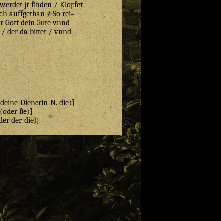
werdet jr finden / Klopfet
ch auffgethan / So rei=
 Gott dein Guͤte vnnd
/ der da bittet / vnnd
 deine|Dienerin|N. die)]
(oder ſie)]
der der|die)]