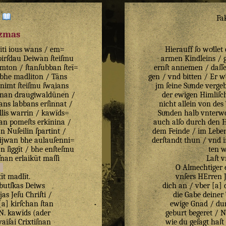
:
Fa
izmas
iti
ious
wans
/
em=
Hierauff ſo woͤlle
pirſdau
Deiwan
ſteiſmu
armen Kindleins /
imton
/
ſtanſubban
ſteī=
ernſt annemen / daſſe
bhe
madliton
/
Tāns
gen / vnd bitten / Er w
enimt
ſteiſmu
ſwaians
jm ſeine Suͤnde verge
inan
draugiwaldūnen
/
der ewigen Himliſc
ans
labbans
erſinnat
/
nicht allein von des
lis
warrin
/
kawīds=
Suͤnden halb vnterwo
an
pomeſts
erkīnina
/
auch alſo durch den He
an
Nuſeilin
ſpartint
/
dem Feinde / im Leben
ijwan
bhe
aulauſenni=
derſtandt thun / vnd i
an
ſiggīt
/
bhe
enſteſmu
ten w
ſnan
erlaikūt
maſſi
Laſt v
O Almechtiger e
tīt
madlīt
.
vnſers HErren J
butſkas
Deiws
dich an / vber [a] 
jas
Jeſu
Chriſti
/
die Gabe deiner 
[
a
]
kirſchan
ſtan
ewige Gnad / dur
N
.
kawīds
(
ader
geburt begeret / N
aiſai
Crixtiſnan
wie du geſagt haſt 