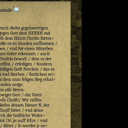
ksimilė:
t euch dieſes gegenwertigen
 gegen Gott dem HERRN mit
lb dem HErrn Chriſto fuͤrtra=
oͤlle es zu Gnaden auffnemen /
ben / vnd fuͤr einen Miterben
hen Guͤter erkennen / auch
 Teufels Gewalt / dem es der
rffen / erledigen / Sondern
iligen Geiſt ſtercken / das es
 vnd Sterben / ſtatlichen wi=
n dem zum ſeligen Sieg erhal=
erden moͤge.
ns alſo Beten.
wiger Gott / ein Vater
eſu Chriſti/ Wir ruffen
dieſen deinen Diener N. der
Tauff bittet / vnd deine
ch die Geiſtliche Wider=
im̃ [b] jn auff HErr / vnd
/ Bittet / ſo werdet jr ne=