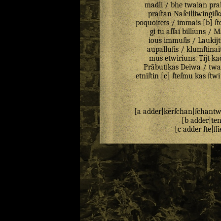
madli
/
bhe
twaian
pra
praſtan
Naſeilliwingiſ
poquoitēts
/
immais
[
b
]
ſt
gi
tu
aſſai
billīuns
/
Ma
ious
immuſis
/
Laukijt
aupalluſis
/
klumſtinai
mus
etwiriuns
.
Tijt
ka
Prābutſkas
Deiwa
/
twa
etnīſtin
[
c
]
ſteſmu
kas
ſtwi
[
a
adder
|
kērſchan
|
ſchantw
[
b
adder
|
te
[
c
adder
ſte
|
ſſi