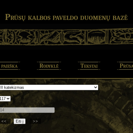
Prūsų kalbos paveldo duomenų bazė
 paieška
Rodyklė
Tekstai
Prūsa
<<
>>