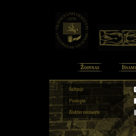
Žodynas
Išsami
Šaltinis
Puslapis
Žodžio numeris