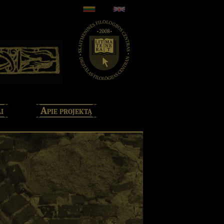
i
Apie projektą