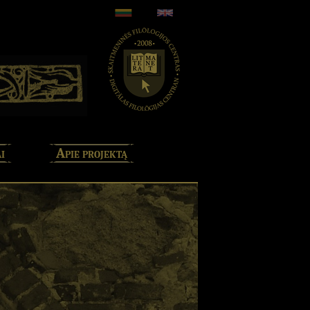
i
Apie projektą