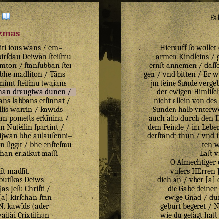
:
Fa
izmas
iti
ious
wans
/
em=
Hierauff ſo woͤlle
pirſdau
Deiwan
ſteiſmu
armen Kindleins /
imton
/
ſtanſubban
ſteī=
ernſt annemen / daſſe
bhe
madliton
/
Tāns
gen / vnd bitten / Er w
enimt
ſteiſmu
ſwaians
jm ſeine Suͤnde verge
nan
draugiwaldūnen
/
der ewigen Himliſc
ans
labbans
erſinnat
/
nicht allein von des
lis
warrin
/
kawīds=
Suͤnden halb vnterwo
an
pomeſts
erkīnina
/
auch alſo durch den He
an
Nuſeilin
ſpartint
/
dem Feinde / im Leben
ijwan
bhe
aulauſenni=
derſtandt thun / vnd i
an
ſiggīt
/
bhe
enſteſmu
ten w
ſnan
erlaikūt
maſſi
Laſt v
O Almechtiger e
tīt
madlīt
.
vnſers HErren J
butſkas
Deiws
dich an / vber [a] 
jas
Jeſu
Chriſti
/
die Gabe deiner 
[
a
]
kirſchan
ſtan
ewige Gnad / dur
N
.
kawīds
(
ader
geburt begeret / N
aiſai
Crixtiſnan
wie du geſagt haſt 