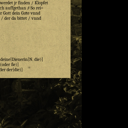
werdet jr finden / Klopfet
ch auffgethan / So rei=
 Gott dein Guͤte vnnd
/ der da bittet / vnnd
 deine|Dienerin|N. die)]
(oder ſie)]
der der|die)]