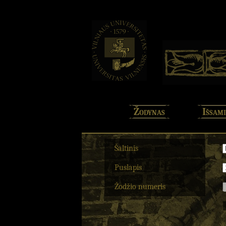
Žodynas
Išsami
Šaltinis
Puslapis
Žodžio numeris