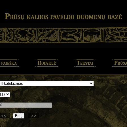
Prūsų kalbos paveldo duomenų bazė
 paieška
Rodyklė
Tekstai
Prūsa
<<
>>