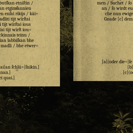
butſkan
etnīſtin
/
men / Suchet / ſo 
kan
etgimſannien
an / ſo wirdt eu
en
enſai
rikijs
/
kāi=
che nun ewiger
dliti
tijt
wīrſtai
Gnade [c] dem 
i
tijt
wīrſtai
ious
tai
tijt
wīrſt
iou=
ckinnais
teinu
/
ian
labbiſkan
bhe
madli
/
bhe
etwer=
[a|(oder die=|ſe
ai
|
an
ſchlū
=|
ſnikin
.]
[b|
nnan
.]
[c|(o
ei
quai
.]