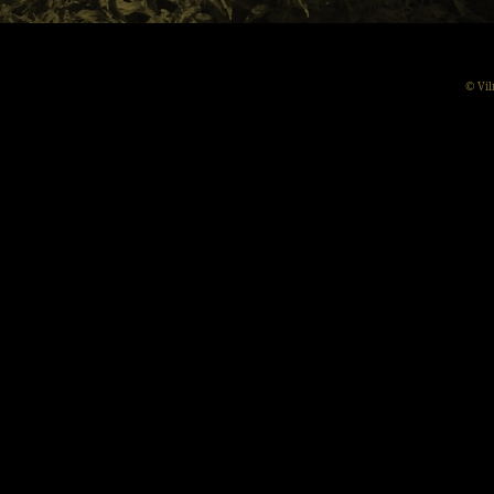
© Vil