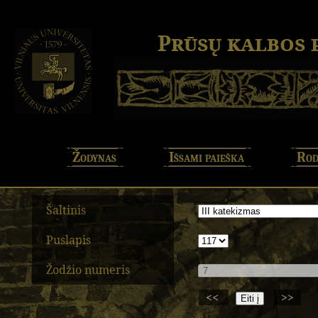
Prūsų kalbos
Žodynas
Išsami paieška
Rod
Šaltinis
Puslapis
Žodžio numeris
<<
>>