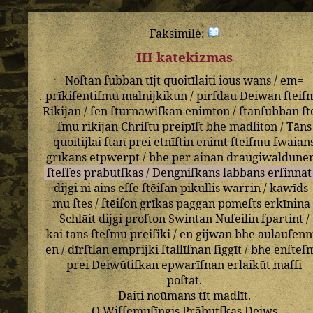
Faksimilė:
III katekizmas
Noſtan
ſubban
tījt
quoitīlaiti
ious
wans
/
em=
prīkiſentiſmu
malnijkikun
/
pirſdau
Deiwan
ſteiſ
Rikijan
/
ſen
ſtūrnawiſkan
enimton
/
ſtanſubban
ſt
ſmu
rikijan
Chriſtu
preipīſt
bhe
madliton
/
Tāns
quoitijlai
ſtan
prei
etnīſtin
enimt
ſteiſmu
ſwaian
grīkans
etpwērpt
/
bhe
per
ainan
draugiwaldūne
ſteſſes
prabutſkas
/
Dengniſkans
labbans
erſinnat
dijgi
ni
ains
eſſe
ſtēiſan
pikullis
warrin
/
kawīds
mu
ſtes
/
ſtēiſon
grīkas
paggan
pomeſts
erkīnina
Schlāit
dijgi
proſton
Swintan
Nuſeilin
ſpartint
/
kai
tāns
ſteſmu
prēiſiki
/
en
gijwan
bhe
aulauſenn
en
/
dīrſtlan
emprijki
ſtallīſnan
ſiggīt
/
bhe
enſteſ
prei
Deiwūtiſkan
epwarīſnan
erlaikūt
maſſi
poſtāt
.
Daiti
noūmans
tīt
madlīt
.
O
Wiſſemuſīngis
Prābutſkas
Deiws