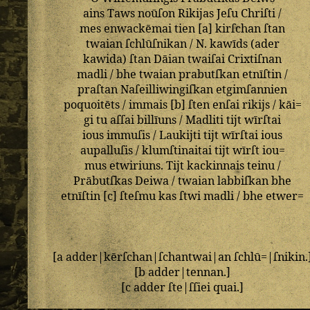
ains
Taws
noūſon
Rikijas
Jeſu
Chriſti
/
mes
enwackēmai
tien
[
a
]
kirſchan
ſtan
twaian
ſchlūſnikan
/
N
.
kawīds
(
ader
kawida
)
ſtan
Dāian
twaiſai
Crixtiſnan
madli
/
bhe
twaian
prabutſkan
etnīſtin
/
praſtan
Naſeilliwingiſkan
etgimſannien
poquoitēts
/
immais
[
b
]
ſten
enſai
rikijs
/
kāi=
gi
tu
aſſai
billīuns
/
Madliti
tijt
wīrſtai
ious
immuſis
/
Laukijti
tijt
wīrſtai
ious
aupalluſis
/
klumſtinaitai
tijt
wīrſt
iou=
mus
etwiriuns
.
Tijt
kackinnais
teinu
/
Prābutſkas
Deiwa
/
twaian
labbiſkan
bhe
etnīſtin
[
c
]
ſteſmu
kas
ſtwi
madli
/
bhe
etwer=
[
a
adder
|
kērſchan
|
ſchantwai
|
an
ſchlū
=|
ſnikin
.
[
b
adder
|
tennan
.]
[
c
adder
ſte
|
ſſiei
quai
.]