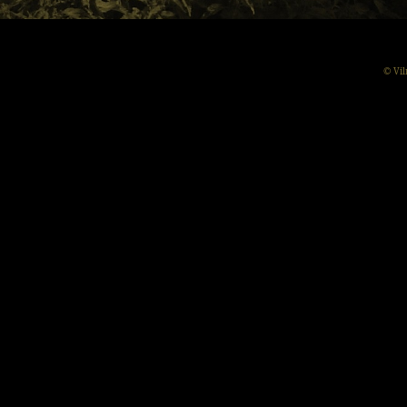
© Vil