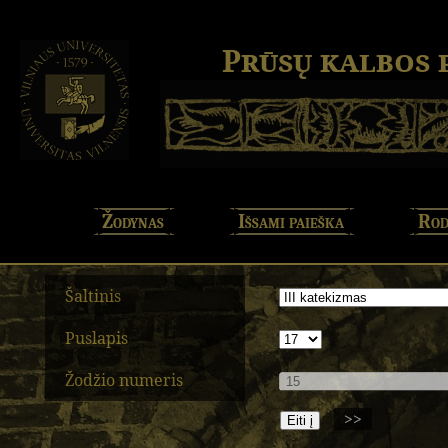
Prūsų kalbos
Žodynas
Išsami paieška
Rod
Šaltinis
Puslapis
Žodžio numeris
>>