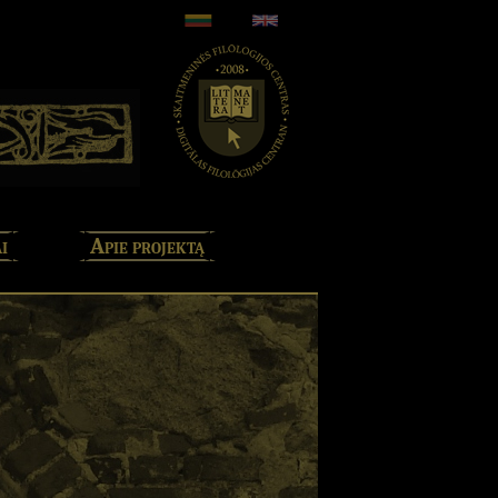
i
Apie projektą