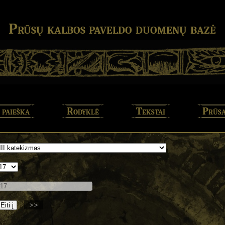
Prūsų kalbos paveldo duomenų bazė
 paieška
Rodyklė
Tekstai
Prūsa
>>