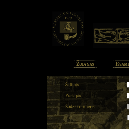
Žodynas
Išsami
Šaltinis
Puslapis
Žodžio numeris