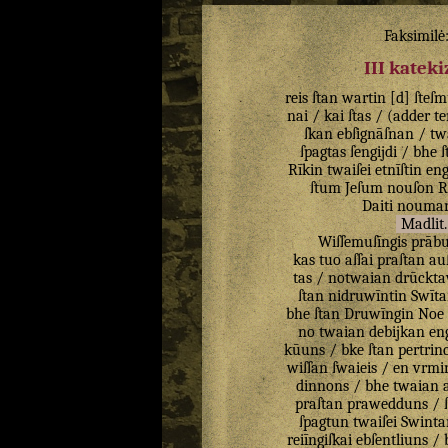
Faksimilė
III katek
reis
ſtan
wartin
[
d
]
ſteſ
nai
/
kai
ſtas
/ (
adder
t
ſkan
ebſignāſnan
/
tw
ſpagtas
ſengijdi
/
bhe
ſ
Rīkin
twaiſei
etnīſtin
en
ſtum
Jeſum
nouſon
R
Daiti
nouma
Madlit
.
Wiſſemuſīngis
prābu
kas
tuo
aſſai
praſtan
au
tas
/
notwaian
drūckta
ſtan
nidruwīntin
Swīta
bhe
ſtan
Druwīngin
Noe
no
twaian
debijkan
en
kūuns
/
bke
ſtan
pertrin
wiſſan
ſwaieis
/
en
vrmi
dinnons
/
bhe
twaian
praſtan
prawedduns
/
ſpagtun
twaiſei
Swinta
reiīngiſkai
ebſentliuns
/