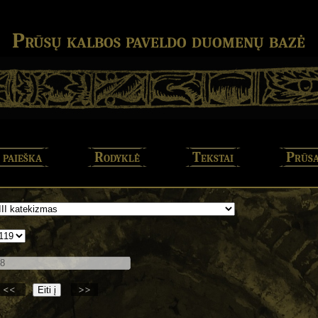
Prūsų kalbos paveldo duomenų bazė
 paieška
Rodyklė
Tekstai
Prūsa
<<
>>