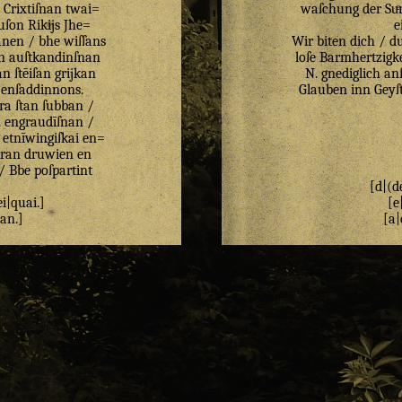
Crixtiſnan
twai=
waſchung der Suͤ
uſon
Rikijs
Jhe=
e
ānen
/
bhe
wiſſans
Wir biten dich / d
n
auſtkandinſnan
loſe Barmhertzigke
an
ſtēiſan
grijkan
N. gnediglich a
enſaddinnons
.
Glauben inn Geyſt
ra
ſtan
ſubban
/
n
engraudīſnan
/
.
etnīwingiſkai
en=
kran
druwien
en
/
Bbe
poſpartint
[d|(d
ei
|
quai
.]
[e
tan
.]
[a|