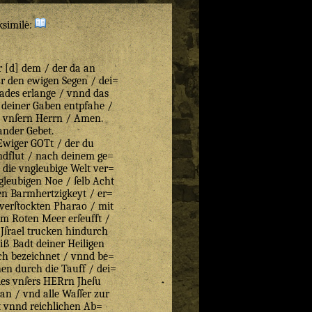
ksimilė:
ͤr [d] dem / der da an
 Er den ewigen Segen / dei=
ades erlange / vnnd das
 deiner Gaben entpfahe /
 vnſern Herrn / Amen.
ander Gebet.
Ewiger GOTt / der du
ͤndflut / nach deinem ge=
/ die vngleubige Welt ver=
leubigen Noe / ſelb Acht
en Barmhertzigkeyt / er=
verſtockten Pharao / mit
im Roten Meer erſeufft /
Jſrael trucken hindurch
diß Badt deiner Heiligen
lich bezeichnet / vnnd be=
en durch die Tauff / dei=
des vnſers HERrn Jheſu
dan / vnd alle Waſſer zur
ut vnnd reichlichen Ab=