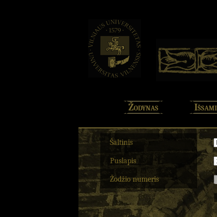
Žodynas
Išsami
Šaltinis
Puslapis
Žodžio numeris