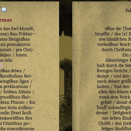
:
Fa
izmas
mu
kas
ſtwi
klumſti_
oͤffne die Thu
enna
)
ſtan
Prābut=
klopffet / das [e]
aias
Dengniſkas
nes himliſchen B
tan
potaukinton
verheiſſene Reich
gaunei
/
pra
Chri=
durch Chriſtum
ikijan
/
Amen
.
Ein 
ns
tālis
Almechtiger 
haſt durch die Su
tſkas
deiws
/
ſtrengen Gericht 
ſkandinſnan
ſwi=
dampt / vnd den g
wingiſkan
līgan
/
nach deiner groſſ
n
perklantīuns
/
halten / Vnd den 
/
ſubban
Aſman
/
allen den ſeinen 
graudīſnan
iſlai=
vnnd dein Volck 
cktan
Pharao
/
ſen
gefuͤrt / damit 
nan
iūrin
auſkan=
Tauff zukuͤnfftig
amſin
Jſrael
ſauſā
deutet / Deßgleich
ſenkawīdſmu
ſien
nes lieben Kin
n
Crixtiſnan
pa=
Chriſti / den Jor
bhe
enwaidinnons
ſeligen Sindtfl