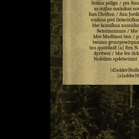
ſteſmu
polīgu
/
pra
ſtan
as
mijlas
malnikas
no
ſum
Chriſton
/
ſtan
Jord
vndans
prei
Deiwūtiſka
bhe
laimiſkan
aumūſn
ſwintinninuns
/
bhe
Mes
Madlimai
tien
/
p
twaian
gruntpowīrpu
tau
quoitīlaiſi
[
a
]
ſten
N
dyrītwei
/
bhe
ſen
tic
Noſeilien
epdeiwūtint
[
d
|
adder
|
ſteiſi
[
a
|
adder
|
ſ