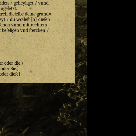
nden / geheyliget / vnnd
ingeſetzt.
urch dieſelbe deine grund=
yt / du woͤlleſt [a] dieſen
nſehen vnnd mit rechtem
 beſeligen vnd ſtercken /
er oder|die.)]
|oder Sie.]
oder dieſe]