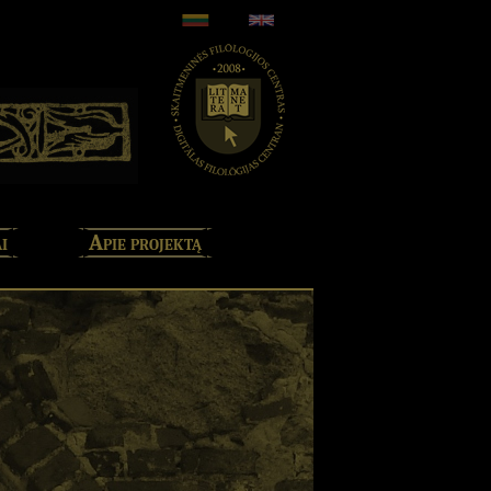
i
Apie projektą