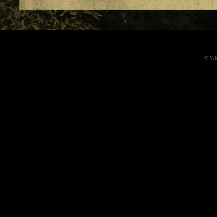
© Vil