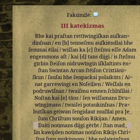
Faksimilė:
III katekizmas
Bhe
kai
praſtan
rettīwingiſkan
auſkan=
dinſnan
/
en
[
b
]
tenneſmu
auſkiēndlai
bhe
ſemmai
ēilai
/
wiſſan
ka
[
c
]
ſteſmu
eſſe
Adam
engemmons
aſt
/
kai
[
d
]
tans
dijgi
/
is
ſteſmu
gīrbin
ſteiſon
nidruwīngin
iſklaitints
ēn=
ſtan
Swintan
Arcan
ſtēiſon
Crixtiāni=
ſkun
/
ſauſai
bhe
ſenpackai
polaikūts
/
Ai=
nat
garrewingi
en
Noſeilien
/
Weſſals
en
podruwīſnan
/
twaiſmu
emnen
ſchlūſilai
/
Noſtan
kai
[
e
]
tāns
/
ſen
wiſſamans
Dru=
wīngimans
/
twaiſei
potaukinſnas
/
Pra=
butſkan
gēiwan
ſengidaut
muſīlai
pra
Je_
ſum
Chriſtum
nouſon
Rikijan
/
Amen
.
Daiti
noūmans
dijgi
gērbt
/
ſtan
mad_
lin
kawijden
noūmas
noūſon
Rikijs
Chri=
ſtus
ſups
mukinnons
/
bhe
polaipinſnan