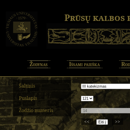
Prūsų kalbos
Žodynas
Išsami paieška
Rod
Šaltinis
Puslapis
Žodžio numeris
<<
>>