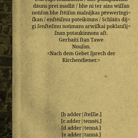
dāuns
prei
madlit
/
bhe
ni
ter
ains
wiſſan
noūſon
bhe
ſtēiſon
malnijkas
prewerīngi=
ſkan
/
enſtēiſmu
poteikūuns
/
Schlāits
dij=
gi
ſenſteſmu
noūmans
arwiſkai
poklauſij=
ſnan
potaukinnons
aſt
.
Gerbaiti
ſtan
Tawe
Nouſon
.
<
Nach
dem
Gebet
ſprech
der
Kirchendiener
.>
[
b
adder
|
ſteſſie
.]
[
c
adder
|
tennēi
.]
[
d
adder
|
tennā
.]
[
e
adder
|
tannā
.]