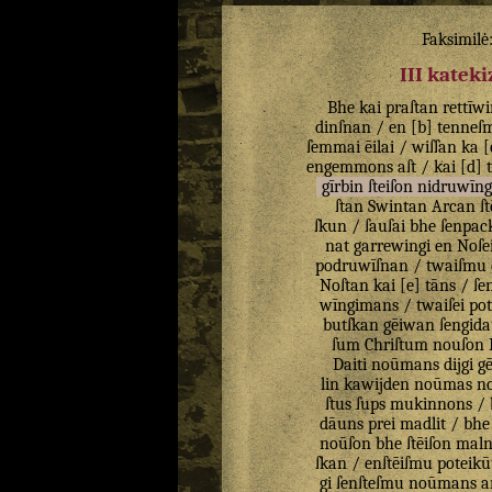
Faksimilė
III katek
Bhe
kai
praſtan
rettīw
dinſnan
/
en
[
b
]
tenneſ
ſemmai
ēilai
/
wiſſan
ka
[
engemmons
aſt
/
kai
[
d
]
gīrbin
ſteiſon
nidruwīng
ſtan
Swintan
Arcan
ſ
ſkun
/
ſauſai
bhe
ſenpac
nat
garrewingi
en
Noſe
podruwīſnan
/
twaiſmu
Noſtan
kai
[
e
]
tāns
/
ſe
wīngimans
/
twaiſei
po
butſkan
gēiwan
ſengida
ſum
Chriſtum
nouſon
Daiti
noūmans
dijgi
g
lin
kawijden
noūmas
n
ſtus
ſups
mukinnons
/
dāuns
prei
madlit
/
bhe
noūſon
bhe
ſtēiſon
maln
ſkan
/
enſtēiſmu
poteik
gi
ſenſteſmu
noūmans
a