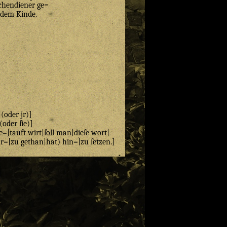
chendiener ge=
 dem Kinde.
|(oder jr)]
(oder ſie)]
e=|tauft wirt|ſoll man|dieſe wort|
dar=|zu gethan|hat) hin=|zu ſetzen.]