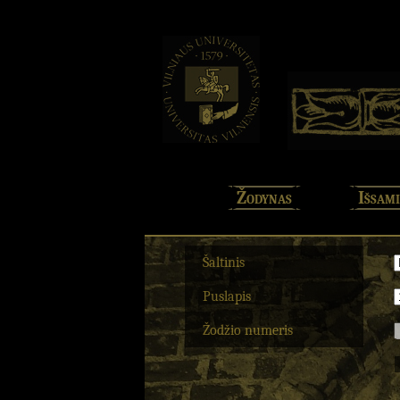
Žodynas
Išsami
Šaltinis
Puslapis
Žodžio numeris