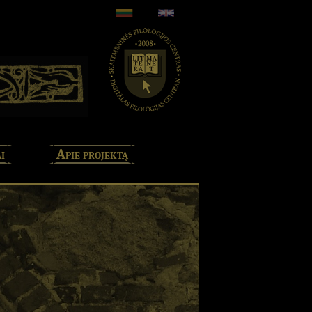
i
Apie projektą