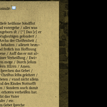
ksimilė:
ieſe heilſame Suͤndflut
nd vntergehe / alles was
eborn iſt / [*] Das [c] er
Vnglaubigen geſondert /
 Archa der Chriſtenheit /
 behalten / allezeit bruͤn=
vnd froͤlich inn Hoffnung
ne / Auff das er mit al=
iner Verheiſſung / Ewi=
gen moͤge / Durch Jeſum
ſern HErrn / Amen.
 ſprechen das Gebet /
 Chriſtus ſelbs gelehret /
eten / vnnd nicht allein
nnd des Kindes Notturfft
en / Sondern auch damit
 erhoͤren verheiſſen hat.
ht das Vater
ſer / etc.
m Gebet ſpreche