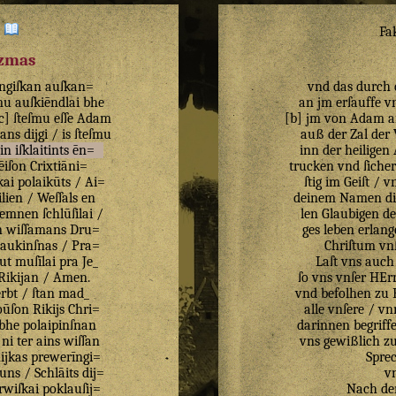
:
Fa
izmas
ingiſkan
auſkan=
vnd das durch d
mu
auſkiēndlai
bhe
an jm erſauffe v
c
]
ſteſmu
eſſe
Adam
[b] jm von Adam ang
tans
dijgi
/
is
ſteſmu
auß der Zal der 
in
iſklaitints
ēn=
inn der heiligen
tēiſon
Crixtiāni=
trucken vnd ſicher
kai
polaikūts
/
Ai=
ſtig im Geiſt / 
ilien
/
Weſſals
en
deinem Namen die
emnen
ſchlūſilai
/
len Glaubigen de
n
wiſſamans
Dru=
ges leben erlan
taukinſnas
/
Pra=
Chriſtum vn
ut
muſīlai
pra
Je_
Laſt vns auch
Rikijan
/
Amen
.
ſo vns vnſer HErr
ērbt
/
ſtan
mad_
vnd befolhen zu B
oūſon
Rikijs
Chri=
alle vnſere / v
bhe
polaipinſnan
darinnen begriff
ni
ter
ains
wiſſan
vns gewißlich zu
ijkas
prewerīngi=
Sprec
ūuns
/
Schlāits
dij=
vn
rwiſkai
poklauſij=
Nach de