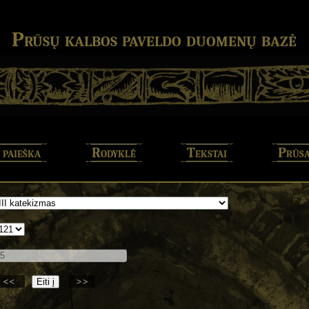
Prūsų kalbos paveldo duomenų bazė
 paieška
Rodyklė
Tekstai
Prūsa
<<
>>