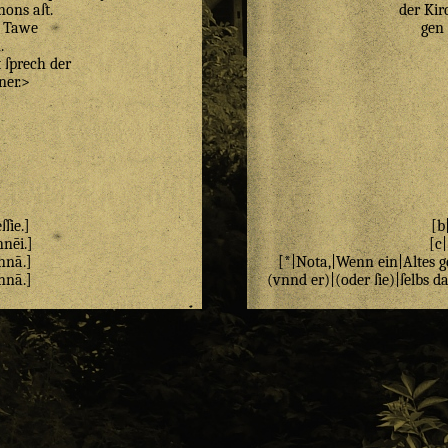
nons
aſt
.
der Kir
Tawe
gen
n
.
t
ſprech
der
ner
.>
eſſie
.]
[b
nnēi
.]
[c|
nnā
.]
[*|Nota,|Wenn ein|Altes g
nnā
.]
(vnnd er)|(oder ſie)|ſelbs 