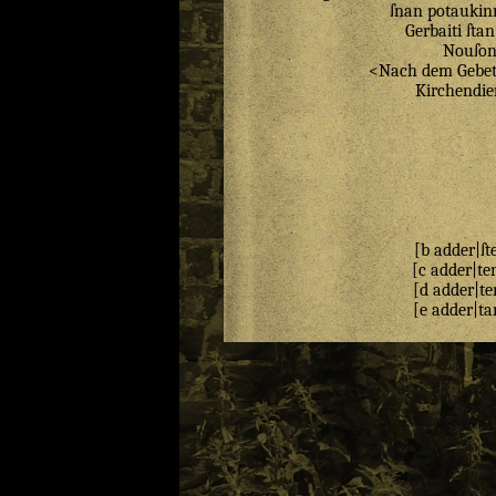
ſnan
potaukin
Gerbaiti
ſtan
Nouſo
<
Nach
dem
Gebe
Kirchendie
[
b
adder
|
ſt
[
c
adder
|
te
[
d
adder
|
te
[
e
adder
|
ta