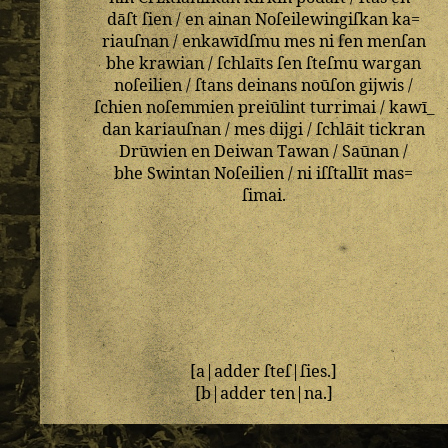
dāſt
ſien
/
en
ainan
Noſeilewingiſkan
ka=
riauſnan
/
enkawīdſmu
mes
ni
ſen
menſan
bhe
krawian
/
ſchlaīts
ſen
ſteſmu
wargan
noſeilien
/
ſtans
deinans
noūſon
gijwis
/
ſchien
noſemmien
preiūlint
turrimai
/
kawī_
dan
kariauſnan
/
mes
dijgi
/
ſchlāit
tickran
Drūwien
en
Deiwan
Tawan
/
Saūnan
/
bhe
Swintan
Noſeilien
/
ni
iſſtallīt
mas=
ſimai
.
[
a
|
adder
ſteſ
|
ſies
.]
[
b
|
adder
ten
|
na
.]