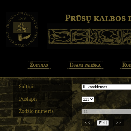
Prūsų kalbos
Žodynas
Išsami paieška
Rod
Šaltinis
Puslapis
Žodžio numeris
<<
>>