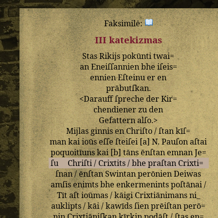
Faksimilė:
III katekizmas
Stas
Rikijs
pokūnti
twai=
an
Eneiſſannien
bhe
iſeis=
ennien
Eſteinu
er
en
prābutſkan
.
<
Darauff
ſpreche
der
Kir=
chendiener
zu
den
Gefattern
alſo
.>
Mijlas
ginnis
en
Chriſto
/
ſtan
kīſ=
man
kai
ioūs
eſſe
ſteiſei
[
a
]
N
.
Pauſon
aſtai
poquoitīuns
kai
[
b
]
tāns
ēnſtan
emnan
Je=
ſu
Chriſti
/
Crixtits
/
bhe
praſtan
Crixti=
ſnan
/
ēnſtan
Swintan
perōnien
Deiwas
amſis
enimts
bhe
enkermenints
poſtānai
/
Tīt
aſt
ioūmas
/
kāigi
Crixtiānimans
ni_
auklipts
/
kāi
/
kawīds
ſien
prēiſtan
perō=
nin
Crixtiāniſkan
kīrkin
podāſt
/
ſtas
en=