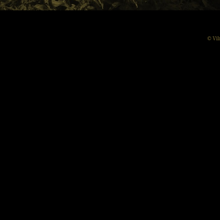
© Vil