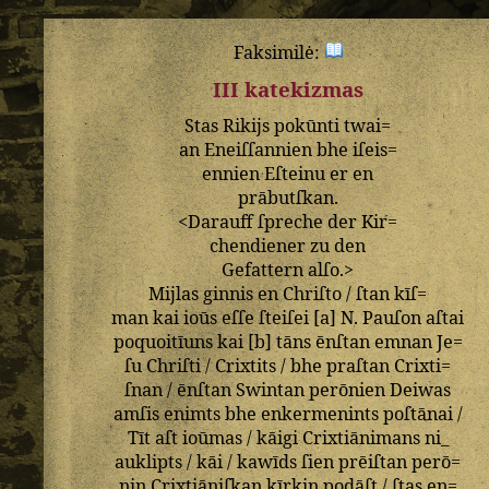
Faksimilė:
III katekizmas
Stas
Rikijs
pokūnti
twai=
an
Eneiſſannien
bhe
iſeis=
ennien
Eſteinu
er
en
prābutſkan
.
<
Darauff
ſpreche
der
Kir=
chendiener
zu
den
Gefattern
alſo
.>
Mijlas
ginnis
en
Chriſto
/
ſtan
kīſ=
man
kai
ioūs
eſſe
ſteiſei
[
a
]
N
.
Pauſon
aſtai
poquoitīuns
kai
[
b
]
tāns
ēnſtan
emnan
Je=
ſu
Chriſti
/
Crixtits
/
bhe
praſtan
Crixti=
ſnan
/
ēnſtan
Swintan
perōnien
Deiwas
amſis
enimts
bhe
enkermenints
poſtānai
/
Tīt
aſt
ioūmas
/
kāigi
Crixtiānimans
ni_
auklipts
/
kāi
/
kawīds
ſien
prēiſtan
perō=
nin
Crixtiāniſkan
kīrkin
podāſt
/
ſtas
en=