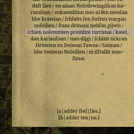
dāſt
ſien
/
en
ainan
Noſeilewingiſkan
ka=
riauſnan
/
enkawīdſmu
mes
ni
ſen
menſan
bhe
krawian
/
ſchlaīts
ſen
ſteſmu
wargan
noſeilien
/
ſtans
deinans
noūſon
gijwis
/
ſchien
noſemmien
preiūlint
turrimai
/
kawī_
dan
kariauſnan
/
mes
dijgi
/
ſchlāit
tickran
Drūwien
en
Deiwan
Tawan
/
Saūnan
/
bhe
Swintan
Noſeilien
/
ni
iſſtallīt
mas=
ſimai
.
[
a
|
adder
ſteſ
|
ſies
.]
[
b
|
adder
ten
|
na
.]