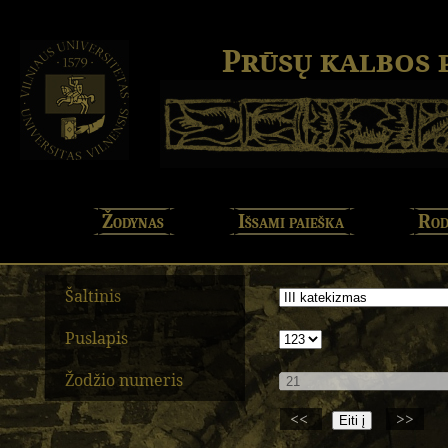
Prūsų kalbos
Žodynas
Išsami paieška
Rod
Šaltinis
Puslapis
Žodžio numeris
<<
>>