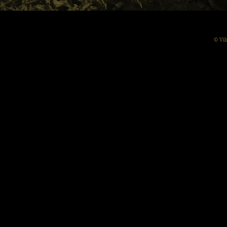
© Vil