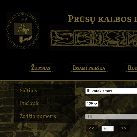
Prūsų kalbos
Žodynas
Išsami paieška
Rod
Šaltinis
Puslapis
Žodžio numeris
<<
>>