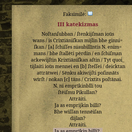
Faksimilė:
III katekizmas
Noſtanſubban
/
ſtenkijſman
ioūs
wans
/
is
Crixtiāniſkan
mijlin
bhe
ginni=
ſkan
/ [
a
]
ſchiſſes
niaubillīntis
N
.
enim=
mans
/
bhe
ſtallēti
pērdin
/
en
ſchiſman
ackewijſtin
Krixtiāniſkan
aſtin
/
Tyt
quoi_
tijlaiti
ioūs
mennei
en
[
b
]
ſteſſei
/
deicktan
attrātwei
/
Sēnku
akiwijſti
poſinnāts
wīrſt
/
nokan
[
c
]
tāns
/
Crixtits
poſtānai
.
N
.
ni
emprīkinblli
tou
ſtēiſmu
Pikullan
?
Attrāiti
.
Ja
as
emprijkin
billi
?
Bhe
wiſſan
tennēiſan
dijlan
?
Attrāiti
.
Ja
as
emprīkin
billi
?