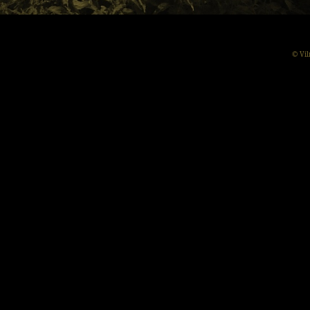
© Vil