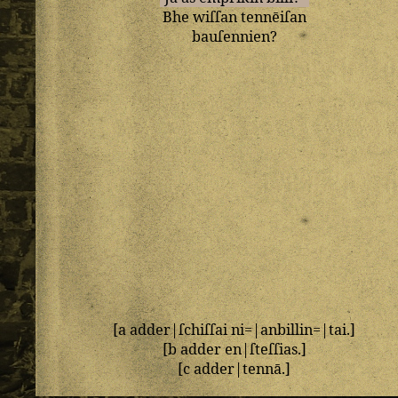
Bhe
wiſſan
tennēiſan
bauſennien
?
[
a
adder
|
ſchiſſai
ni
=|
anbillin
=|
tai
.]
[
b
adder
en
|
ſteſſias
.]
[
c
adder
|
tennā
.]