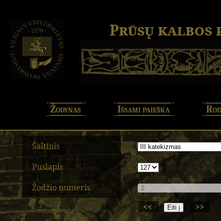
Prūsų kalbos
Žodynas
Išsami paieška
Rod
Šaltinis
Puslapis
Žodžio numeris
<<
>>