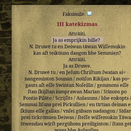
Faksimilė:
III katekizmas
Attrāiti
.
Ja
as
emprijkin
bille
?
N
.
Druwē
tu
en
Deiwan
tāwan
Wiſſemukin
kas
aſt
teikūuns
dangon
bhe
Semmien
?
Attrāiti
.
Ja
as
Druwe
.
N
.
Druwē
tu
/
en
Jeſum
Chriſtum
ſwaīan
ai=
nangeminton
Sounan
/
noūſon
Rikijan
/
kas
po=
gauts
aſt
eſſe
Swintan
Noſeilin
/
gemmons
eſſe
ſtan
ſkijſtan
iumprawan
Marīan
/
Stīnons
po
Pontio
Pilāto
/
Scrijſits
/
Aulauuns
/
bhe
enkopts
Semmai
līſuns
prei
Pickullien
/
en
tīrtian
deinan
e
ſkīuns
eſſe
gallan
/
vnſei
gūbans
nadangon
/
Sīda
prei
tickrōmien
Deiwas
/
ſteſſe
wiſſemukin
Tāwa
Stwendau
wīrſt
pergūbons
preilīginton
/
ſtans
ge
wans
bhe
Aulauſins
.