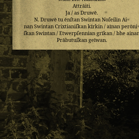
Attrāiti
.
Ja
/
as
Druwē
.
N
.
Druwē
tu
ēnſtan
Swintan
Noſeilin
Ai=
nan
Swintan
Crixtianiſkan
kīrkin
/
aīnan
perōni
ſkan
Swintan
/
Etwerpſennian
grīkan
/
bhe
aina
Prābutuſkan
geīwan
.