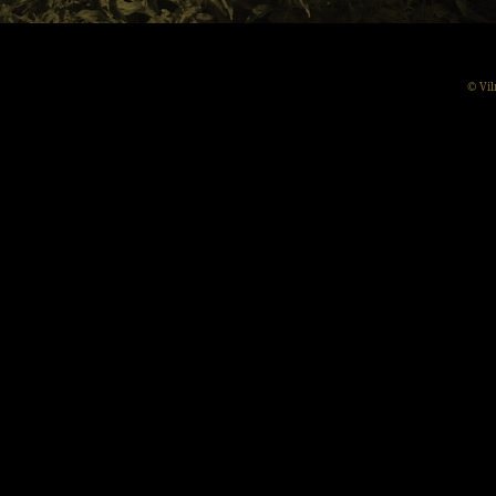
© Vil