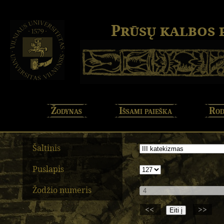
Prūsų kalbos
Žodynas
Išsami paieška
Rod
Šaltinis
Puslapis
Žodžio numeris
<<
>>