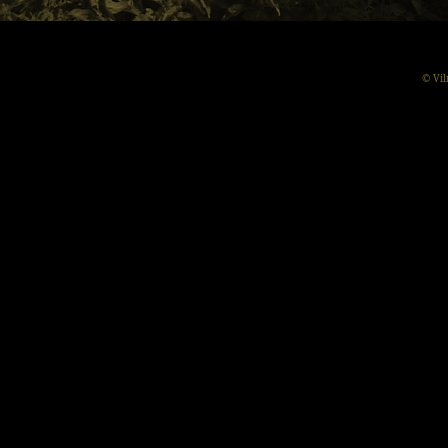
© Vil