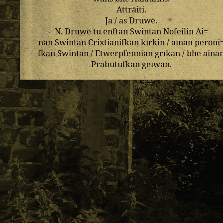
Attrāiti
.
Ja
/
as
Druwē
.
N
.
Druwē
tu
ēnſtan
Swintan
Noſeilin
Ai=
nan
Swintan
Crixtianiſkan
kīrkin
/
aīnan
perōni
ſkan
Swintan
/
Etwerpſennian
grīkan
/
bhe
aina
Prābutuſkan
geīwan
.