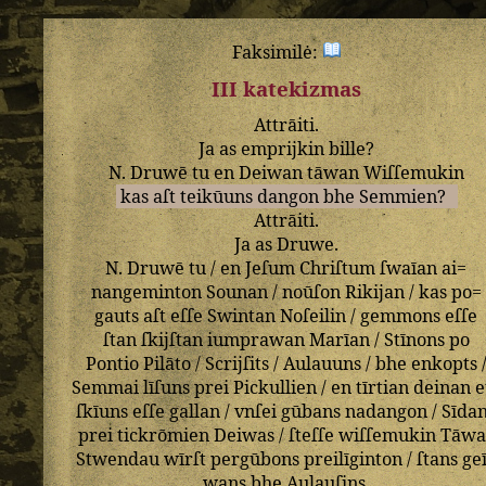
Faksimilė:
III katekizmas
Attrāiti
.
Ja
as
emprijkin
bille
?
N
.
Druwē
tu
en
Deiwan
tāwan
Wiſſemukin
kas
aſt
teikūuns
dangon
bhe
Semmien
?
Attrāiti
.
Ja
as
Druwe
.
N
.
Druwē
tu
/
en
Jeſum
Chriſtum
ſwaīan
ai=
nangeminton
Sounan
/
noūſon
Rikijan
/
kas
po=
gauts
aſt
eſſe
Swintan
Noſeilin
/
gemmons
eſſe
ſtan
ſkijſtan
iumprawan
Marīan
/
Stīnons
po
Pontio
Pilāto
/
Scrijſits
/
Aulauuns
/
bhe
enkopts
Semmai
līſuns
prei
Pickullien
/
en
tīrtian
deinan
e
ſkīuns
eſſe
gallan
/
vnſei
gūbans
nadangon
/
Sīda
prei
tickrōmien
Deiwas
/
ſteſſe
wiſſemukin
Tāwa
Stwendau
wīrſt
pergūbons
preilīginton
/
ſtans
ge
wans
bhe
Aulauſins
.