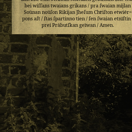
bei
wiſſans
twaians
grikans
/
pra
ſwaian
mijlan
Soūnan
noūſon
Rikijan
Jheſum
Chriſton
etwiēr=
pons
aſt
/
ſtas
ſpartinno
tien
/
ſen
ſwaian
etnīſtin
prei
Prābutſkan
geīwan
/
Amen
.