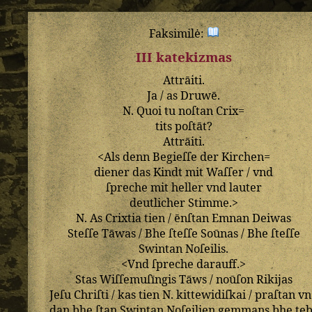
Faksimilė:
III katekizmas
Attrāiti
.
Ja
/
as
Druwē
.
N
.
Quoi
tu
noſtan
Crix=
tits
poſtāt
?
Attrāiti
.
<
Als
denn
Begieſſe
der
Kirchen=
diener
das
Kindt
mit
Waſſer
/
vnd
ſpreche
mit
heller
vnd
lauter
deutlicher
Stimme
.>
N
.
As
Crixtia
tien
/
ēnſtan
Emnan
Deiwas
Steſſe
Tāwas
/
Bhe
ſteſſe
Soūnas
/
Bhe
ſteſſe
Swintan
Noſeilis
.
<
Vnd
ſpreche
darauff
.>
Stas
Wiſſemuſīngis
Tāws
/
noūſon
Rikijas
Jeſu
Chriſti
/
kas
tien
N
.
kittewidiſkai
/
praſtan
vn
dan
bhe
ſtan
Swintan
Noſeilien
gemmans
bhe
te