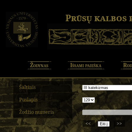
Prūsų kalbos
Žodynas
Išsami paieška
Rod
Šaltinis
Puslapis
Žodžio numeris
<<
>>