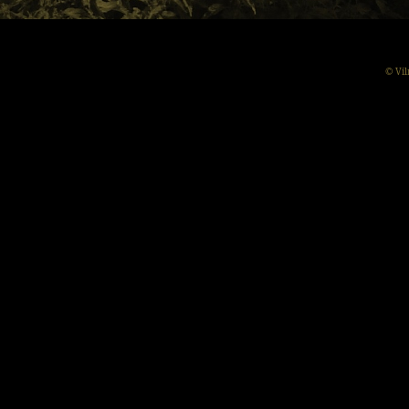
© Vil