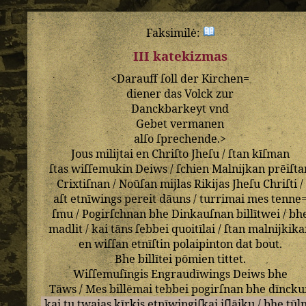
Faksimilė:
III katekizmas
<
Darauff
ſoll
der
Kirchen=
diener
das
Volck
zur
Danckbarkeyt
vnd
Gebet
vermanen
alſo
ſprechende
.>
Jous
milijtai
en
Chriſto
Jheſu
/
ſtan
kīſman
ſtas
wiſſemukin
Deiws
/
ſchien
Malnijkan
prēiſta
Crixtiſnan
/
Noūſan
mijlas
Rikijas
Jheſu
Chriſti
/
aſt
etnīwings
pereit
dāuns
/
turrimai
mes
tenne
ſmu
/
Pogirſchnan
bhe
Dinkauſnan
billītwei
/
bh
madlit
/
kai
tāns
ſebbei
quoitīlai
/
ſtan
malnijkik
en
wiſſan
etnīſtin
polaipinton
dat
bout
.
Bhe
billītei
pōmien
tittet
.
Wiſſemuſīngis
Engraudīwings
Deiws
bhe
Tāws
/
Mes
billēmai
tebbei
pogirſnan
bhe
dīncku
kai
tu
twaias
kīrkis
etnīwingiſkai
iſlāiku
/
bhe
tūln