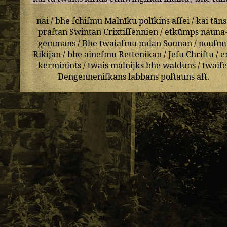
nai
/
bhe
ſchiſmu
Malnīku
polīkins
aſſei
/
kai
tāns
praſtan
Swintan
Crixtiſſennien
/
etkūmps
nauna
gemmans
/
Bhe
twaiāſmu
mīlan
Soūnan
/
noūſm
Rikijan
/
bhe
aineſmu
Rettēnikan
/
Jeſu
Chriſtu
/
e
kērminints
/
twais
malnijks
bhe
waldūns
/
twaiſe
Dengenneniſkans
labbans
poſtāuns
aſt
.