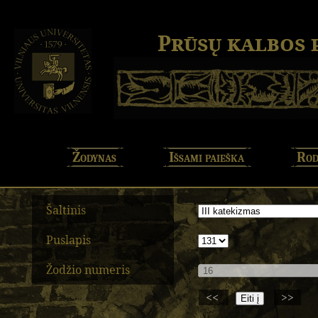
Prūsų kalbos
Žodynas
Išsami paieška
Rod
Šaltinis
Puslapis
Žodžio numeris
<<
>>