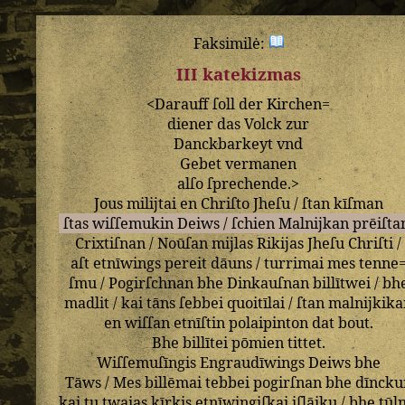
Faksimilė:
III katekizmas
<
Darauff
ſoll
der
Kirchen=
diener
das
Volck
zur
Danckbarkeyt
vnd
Gebet
vermanen
alſo
ſprechende
.>
Jous
milijtai
en
Chriſto
Jheſu
/
ſtan
kīſman
ſtas
wiſſemukin
Deiws
/
ſchien
Malnijkan
prēiſta
Crixtiſnan
/
Noūſan
mijlas
Rikijas
Jheſu
Chriſti
/
aſt
etnīwings
pereit
dāuns
/
turrimai
mes
tenne
ſmu
/
Pogirſchnan
bhe
Dinkauſnan
billītwei
/
bh
madlit
/
kai
tāns
ſebbei
quoitīlai
/
ſtan
malnijkik
en
wiſſan
etnīſtin
polaipinton
dat
bout
.
Bhe
billītei
pōmien
tittet
.
Wiſſemuſīngis
Engraudīwings
Deiws
bhe
Tāws
/
Mes
billēmai
tebbei
pogirſnan
bhe
dīncku
kai
tu
twaias
kīrkis
etnīwingiſkai
iſlāiku
/
bhe
tūl