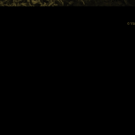
© Vil