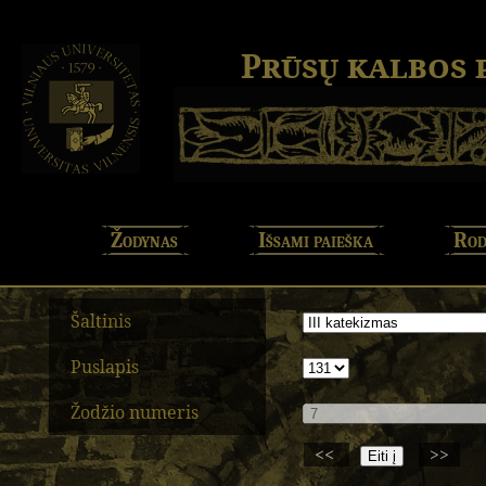
Prūsų kalbos
Žodynas
Išsami paieška
Rod
Šaltinis
Puslapis
Žodžio numeris
<<
>>