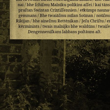
nai
/
bhe
ſchiſmu
Malnīku
polīkins
aſſei
/
kai
tāns
praſtan
Swintan
Crixtiſſennien
/
etkūmps
nauna
gemmans
/
Bhe
twaiāſmu
mīlan
Soūnan
/
noūſm
Rikijan
/
bhe
aineſmu
Rettēnikan
/
Jeſu
Chriſtu
/
e
kērminints
/
twais
malnijks
bhe
waldūns
/
twaiſe
Dengenneniſkans
labbans
poſtāuns
aſt
.