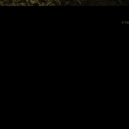
© Vil