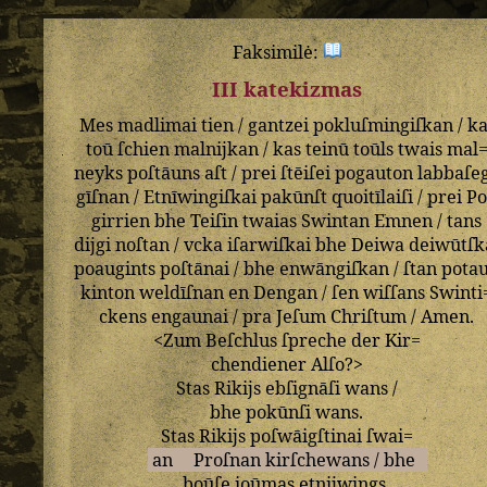
Faksimilė:
III katekizmas
Mes
madlimai
tien
/
gantzei
pokluſmingiſkan
/
ka
toū
ſchien
malnijkan
/
kas
teinū
toūls
twais
mal
neyks
poſtāuns
aſt
/
prei
ſtēiſei
pogauton
labbaſe
gīſnan
/
Etnīwingiſkai
pakūnſt
quoitīlaiſi
/
prei
P
girrien
bhe
Teiſin
twaias
Swintan
Emnen
/
tans
dijgi
noſtan
/
vcka
iſarwiſkai
bhe
Deiwa
deiwūtſk
poaugints
poſtānai
/
bhe
enwāngiſkan
/
ſtan
pota
kinton
weldīſnan
en
Dengan
/
ſen
wiſſans
Swinti
ckens
engaunai
/
pra
Jeſum
Chriſtum
/
Amen
.
<
Zum
Beſchlus
ſpreche
der
Kir=
chendiener
Alſo
?>
Stas
Rikijs
ebſignāſi
wans
/
bhe
pokūnſi
wans
.
Stas
Rikijs
poſwāigſtinai
ſwai=
an
Proſnan
kirſchewans
/
bhe
boūſe
ioūmas
etnijwings
.