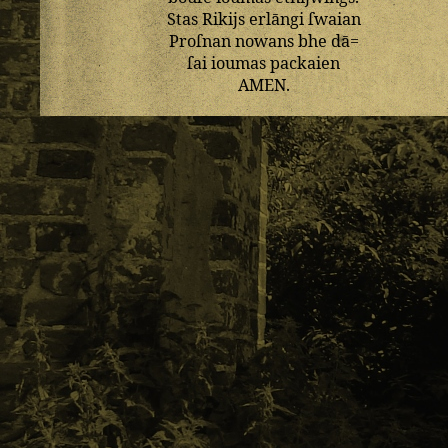
Stas
Rikijs
erlāngi
ſwaian
Proſnan
nowans
bhe
dā=
ſai
ioumas
packaien
AMEN
.