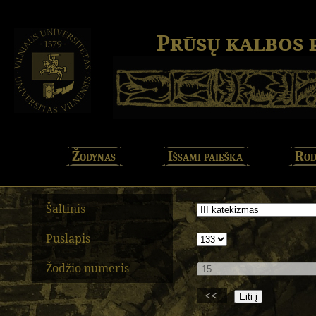
Prūsų kalbos
Žodynas
Išsami paieška
Rod
Šaltinis
Puslapis
Žodžio numeris
<<