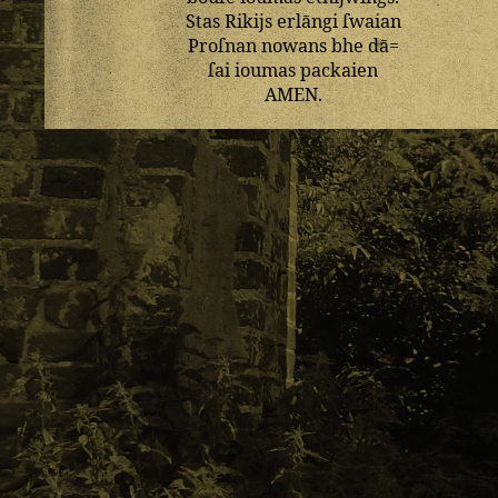
Stas
Rikijs
erlāngi
ſwaian
Proſnan
nowans
bhe
dā=
ſai
ioumas
packaien
AMEN
.