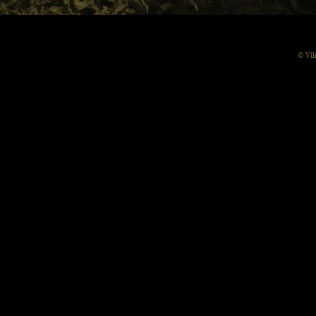
© Vil