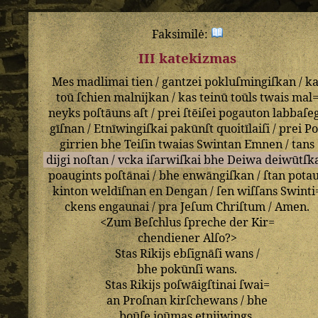
Faksimilė:
III katekizmas
Mes
madlimai
tien
/
gantzei
pokluſmingiſkan
/
ka
toū
ſchien
malnijkan
/
kas
teinū
toūls
twais
mal
neyks
poſtāuns
aſt
/
prei
ſtēiſei
pogauton
labbaſe
gīſnan
/
Etnīwingiſkai
pakūnſt
quoitīlaiſi
/
prei
P
girrien
bhe
Teiſin
twaias
Swintan
Emnen
/
tans
dijgi
noſtan
/
vcka
iſarwiſkai
bhe
Deiwa
deiwūtſk
poaugints
poſtānai
/
bhe
enwāngiſkan
/
ſtan
pota
kinton
weldīſnan
en
Dengan
/
ſen
wiſſans
Swinti
ckens
engaunai
/
pra
Jeſum
Chriſtum
/
Amen
.
<
Zum
Beſchlus
ſpreche
der
Kir=
chendiener
Alſo
?>
Stas
Rikijs
ebſignāſi
wans
/
bhe
pokūnſi
wans
.
Stas
Rikijs
poſwāigſtinai
ſwai=
an
Proſnan
kirſchewans
/
bhe
boūſe
ioūmas
etnijwings
.