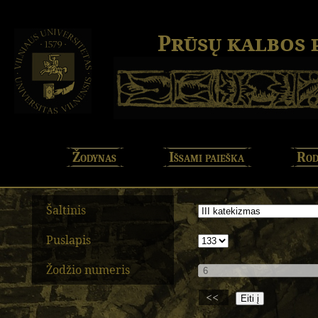
Prūsų kalbos
Žodynas
Išsami paieška
Rod
Šaltinis
Puslapis
Žodžio numeris
<<