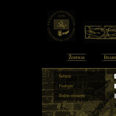
Žodynas
Išsami
Šaltinis
Puslapis
Žodžio numeris