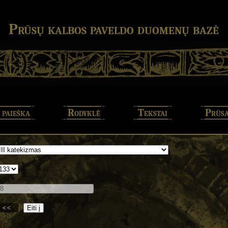
Prūsų kalbos paveldo duomenų bazė
 paieška
Rodyklė
Tekstai
Prūsa
<<