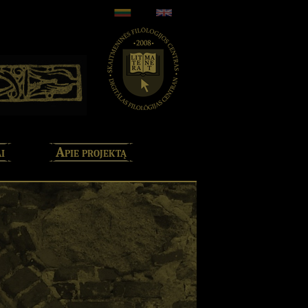
i
Apie projektą