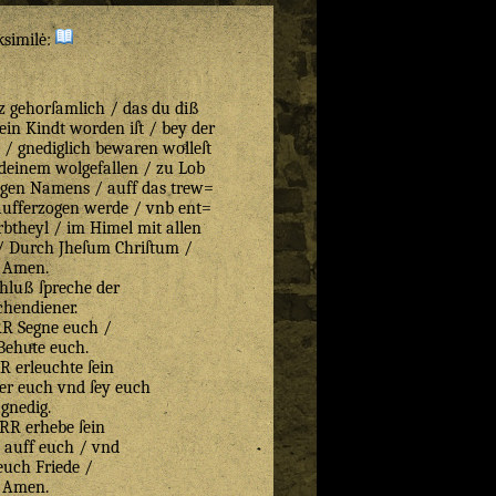
ksimilė:
z gehorſamlich / das du diß
in Kindt worden iſt / bey der
 gnediglich bewaren woͤlleſt
deinem wolgefallen / zu Lob
igen Namens / auff das trew=
/ aufferzogen werde / vnb ent=
Erbtheyl / im Himel mit allen
/ Durch Jheſum Chriſtum /
Amen.
hluß ſpreche der
chendiener.
R Segne euch /
ehuͤte euch.
 erleuchte ſein
er euch vnd ſey euch
gnedig.
RR erhebe ſein
 auff euch / vnd
euch Friede /
Amen.