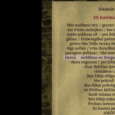
Faksimilė
III katek
Mes
madlimai
tien
/
gantzei
toū
ſchien
malnijkan
/
kas
neyks
poſtāuns
aſt
/
prei
ſtēi
gīſnan
/
Etnīwingiſkai
pakūn
girrien
bhe
Teiſin
twaias
Sw
dijgi
noſtan
/
vcka
iſarwiſkai
poaugints
poſtānai
/
bhe
enw
kinton
weldīſnan
en
Denga
ckens
engaunai
/
pra
Jeſ
<
Zum
Beſchlus
ſpr
chendiener
Stas
Rikijs
ebſign
bhe
pokūnſi
Stas
Rikijs
poſwāig
an
Proſnan
kirſc
boūſe
ioūmas
e
Stas
Rikijs
erlān
Proſnan
nowan
ſai
ioumas
pa
AMEN