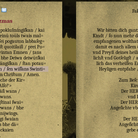
:
Fa
izmas
pokluſmingiſkan
/
kai
Wir bitten dich gant
teinū
toūls
twais
mal=
Kindt / ſo nun mehr de
ſei
pogauton
labbaſeg=
empfangenen wolthat /
ſt
quoitīlaiſi
/
prei
Po=
damit es nach allem 
intan
Emnen
/
tans
vnd Preyß deines heil
bhe
Deiwa
deiwūtſkai
lichſt vnd Gotſeligſt 
āngiſkan
/
ſtan
potau=
lich das verheiſſen 
n
/
ſen
wiſſans
Swinti=
Heyligen entpfahe 
um
Chriſtum
/
Amen
.
eche
der
Kir=
Zum Beſc
Alſo
?>
Kir
āſi
wans
/
Der HER
wans
.
vnd B
ſtinai
ſwai=
Der HERR
hewans
/
bhe
Angeſichte vb
tnijwings
.
gi
ſwaian
Der HE
s
bhe
dā=
Angeſicht
ckaien
gebe 
.