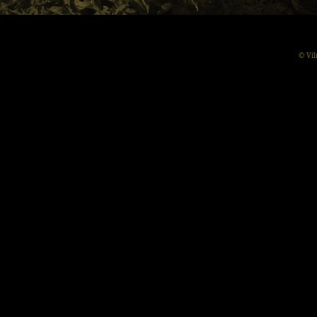
© Vil