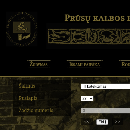
Prūsų kalbos
Žodynas
Išsami paieška
Rod
Šaltinis
Puslapis
Žodžio numeris
<<
>>