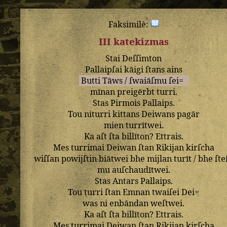
Faksimilė:
III katekizmas
Stai
Deſſimton
Pallaipſai
kāigi
ſtans
ains
Butti
Tāws
/
ſwaiāſmu
ſei=
mīnan
preigērbt
turri
.
Stas
Pirmois
Pallaips
.
Tou
niturri
kittans
Deiwans
pagār
mien
turrītwei
.
Ka
aſt
ſta
billīton
?
Ettrais
.
Mes
turrimai
Deiwan
ſtan
Rikijan
kirſcha
wiſſan
powijſtin
biātwei
bhe
mijlan
turīt
/
bhe
ſte
mu
auſchaudītwei
.
Stas
Antars
Pallaips
.
Tou
turri
ſtan
Emnan
twaiſei
Dei=
was
ni
enbāndan
weſtwei
.
Ka
aſt
ſta
billīton
?
Ettrais
.
Mes
turrimai
Deiwan
ſtan
Rikijan
kirſcha