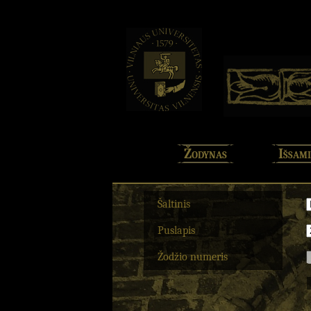
Žodynas
Išsami
Šaltinis
Puslapis
Žodžio numeris