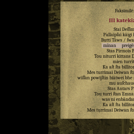
Faksimilė
III katek
Stai
Deſſi
Pallaipſai
kāigi
Butti
Tāws
/
ſwa
mīnan
preigē
Stas
Pirmois
P
Tou
niturri
kittans
D
mien
turrī
Ka
aſt
ſta
billīto
Mes
turrimai
Deiwan
ſt
wiſſan
powijſtin
biātwei
bhe
mu
auſchau
Stas
Antars
P
Tou
turri
ſtan
Emna
was
ni
enbānda
Ka
aſt
ſta
billīto
Mes
turrimai
Deiwan
ſt