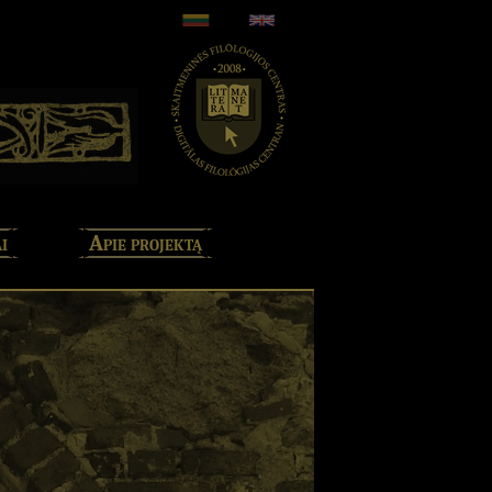
i
Apie projektą