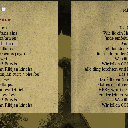
:
Fa
izmas
mton
Die 
ſtans
ains
Wie ſie ein 
iāſmu
ſei=
ſinde einfelti
rbt
turri
.
Das 
allaips
.
Jch bin der 
eiwans
pagār
ſolt nicht ander
twei
.
Was iſt
n
?
Ettrais
.
Wir ſollen G
an
Rikijan
kirſcha
alle ding foͤrchten vnd
mijlan
turīt
/
bhe
ſteſ=
Das 
dītwei
.
Du ſolt den Na
allaips
.
Gottes nicht ver
n
twaiſei
Dei=
HERR wirdt den
n
weſtwei
.
ten der ſeinen N
n
?
Ettrais
.
Was iſt
an
Rikijan
kirſcha
Wir ſollen G