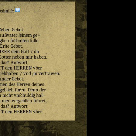
ksimilė:
Zehen Gebot
Haußvater ſeinem ge=
glich fuͤrhalten ſolle.
Erſte Gebot.
HERR dein Gott / du
 Goͤtter neben mir haben.
 das? Antwort.
OTT den HERREN vber
 liebhaben / vnd jm vertrawen.
Ander Gebot.
men des Herren deines
geblich fuͤren. Denn der
 nicht vnſchuldig hal=
amen vergeblich fuͤhret.
 das? Antwort.
OTT den HERREN vber