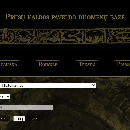
Prūsų kalbos paveldo duomenų bazė
 paieška
Rodyklė
Tekstai
Prūsa
<<
>>