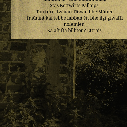
Stas
Kettwirts
Pallaips
.
Tou
turri
twaian
Tāwan
bhe
Mūtien
ſmūnint
kai
tebbe
labban
ēit
bhe
ilgi
giwaſſi
noſemien
.
Ka
aſt
ſta
billīton
?
Ettrais
.