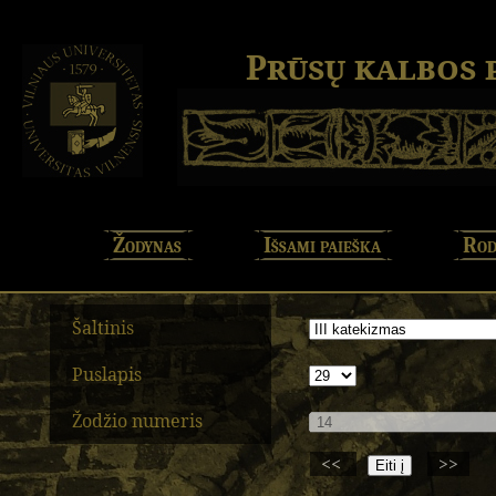
Prūsų kalbos
Žodynas
Išsami paieška
Rod
Šaltinis
Puslapis
Žodžio numeris
<<
>>