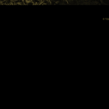
© Vil