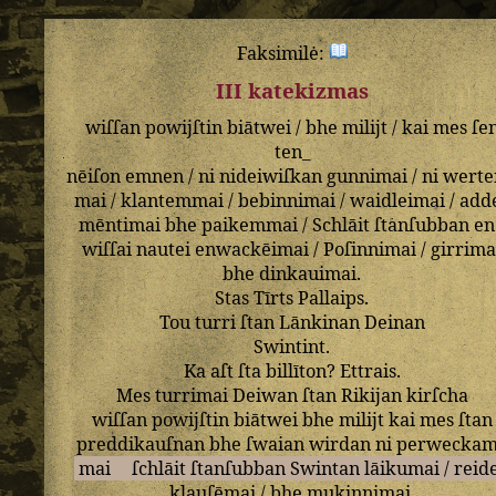
Faksimilė:
III katekizmas
wiſſan
powijſtin
biātwei
/
bhe
milijt
/
kai
mes
ſe
ten_
nēiſon
emnen
/
ni
nideiwiſkan
gunnimai
/
ni
wert
mai
/
klantemmai
/
bebinnimai
/
waidleimai
/
add
mēntimai
bhe
paikemmai
/
Schlāit
ſtanſubban
en
wiſſai
nautei
enwackēimai
/
Poſinnimai
/
girrima
bhe
dinkauimai
.
Stas
Tīrts
Pallaips
.
Tou
turri
ſtan
Lānkinan
Deinan
Swintint
.
Ka
aſt
ſta
billīton
?
Ettrais
.
Mes
turrimai
Deiwan
ſtan
Rikijan
kirſcha
wiſſan
powijſtin
biātwei
bhe
milijt
kai
mes
ſtan
preddikauſnan
bhe
ſwaian
wirdan
ni
perwecka
mai
ſchlāit
ſtanſubban
Swintan
lāikumai
/
reid
klauſēmai
/
bhe
mukinnimai
.