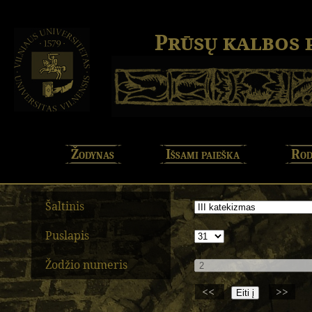
Prūsų kalbos
Žodynas
Išsami paieška
Rod
Šaltinis
Puslapis
Žodžio numeris
<<
>>