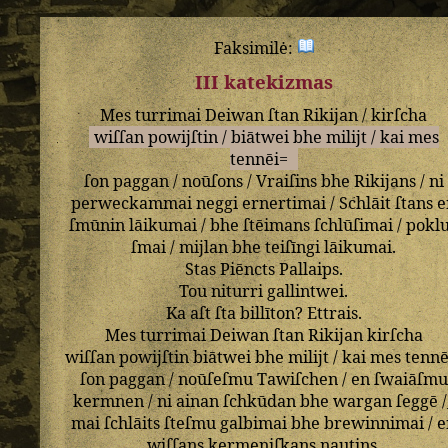
Faksimilė:
III katekizmas
Mes
turrimai
Deiwan
ſtan
Rikijan
/
kirſcha
wiſſan
powijſtin
/
biātwei
bhe
milijt
/
kai
mes
tennēi=
ſon
paggan
/
noūſons
/
Vraiſins
bhe
Rikijans
/
ni
perweckammai
neggi
ernertimai
/
Schlāit
ſtans
e
ſmūnin
lāikumai
/
bhe
ſtēimans
ſchlūſimai
/
pokl
ſmai
/
mijlan
bhe
teiſīngi
lāikumai
.
Stas
Piēncts
Pallaips
.
Tou
niturri
gallintwei
.
Ka
aſt
ſta
billīton
?
Ettrais
.
Mes
turrimai
Deiwan
ſtan
Rikijan
kirſcha
wiſſan
powijſtin
biātwei
bhe
milijt
/
kai
mes
tennē
ſon
paggan
/
noūſeſmu
Tawiſchen
/
en
ſwaiāſmu
kermnen
/
ni
ainan
ſchkūdan
bhe
wargan
ſeggē
/
mai
ſchlāits
ſteſmu
galbimai
bhe
brewinnimai
/
e
wiſſans
kermeniſkans
nautins
.