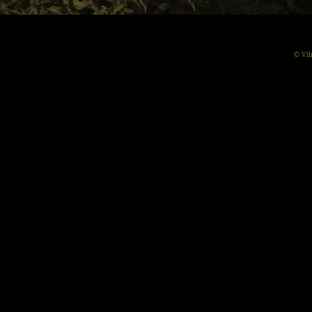
© Vil