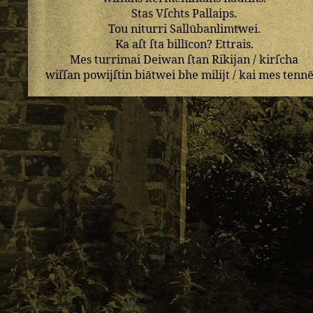
Stas
Vſchts
Pallaips
.
Tou
niturri
Sallūbanlimtwei
.
Ka
aſt
ſta
billīcon
?
Ettrais
.
Mes
turrimai
Deiwan
ſtan
Rikijan
/
kirſcha
wiſſan
powijſtin
biātwei
bhe
milijt
/
kai
mes
tennē