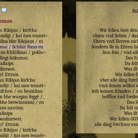
:
Fa
izmas
n
Rikijan
/
kirſcha
Wir ſollen Gott den
milijt
/
kai
mes
tennēi=
chten vnd lieben / das
ſins
bhe
Rikijans
/
ni
Eltern vnd Herren nic
imai
/
Schlāit
ſtans
en
Sondern ſie in Ehren h
ans
ſchlūſimai
/
poklu=
ſam ſein / vnd al
ſīngi
lāikumai
.
Das Fu
allaips
.
Du ſolt
llintwei
.
Was iſt
n
?
Ettrais
.
Wir ſolle
an
Rikijan
kirſcha
vber alle ding foͤr
milijt
/
kai
mes
tennēi=
vmb ſeinen willen 
iſchen
/
en
ſwaiāſmu
leib keinen ſchaden / 
an
bhe
wargan
ſeggē
/
_
helffen vnd foͤrder
bhe
brewinnimai
/
en
Das S
ans
nautins
.
Du ſolt n
allaips
.
Was iſt
banlimtwei
.
Wir ſollen G
n
?
Ettrais
.
alle ding foͤrchten v
n
Rikijan
/
kirſcha
milijt
/
kai
mes
tennēi
=