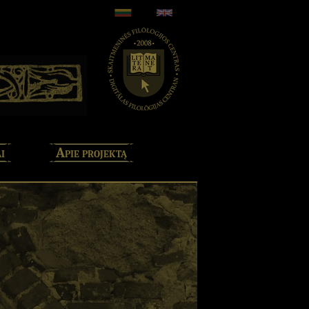
i
Apie projektą