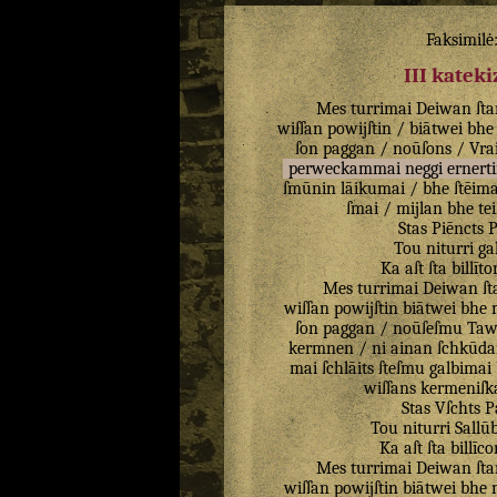
Faksimilė
III katek
Mes
turrimai
Deiwan
ſta
wiſſan
powijſtin
/
biātwei
bhe
ſon
paggan
/
noūſons
/
Vrai
perweckammai
neggi
ernert
ſmūnin
lāikumai
/
bhe
ſtēim
ſmai
/
mijlan
bhe
tei
Stas
Piēncts
P
Tou
niturri
ga
Ka
aſt
ſta
billīto
Mes
turrimai
Deiwan
ſt
wiſſan
powijſtin
biātwei
bhe
ſon
paggan
/
noūſeſmu
Taw
kermnen
/
ni
ainan
ſchkūd
mai
ſchlāits
ſteſmu
galbimai
wiſſans
kermeniſk
Stas
Vſchts
P
Tou
niturri
Sallū
Ka
aſt
ſta
billīco
Mes
turrimai
Deiwan
ſta
wiſſan
powijſtin
biātwei
bhe