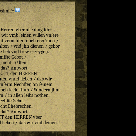
ksimilė:
 Herren vber alle ding foͤr=
 wir vmb ſeinen willen vnſere
ht verachten noch erzuͤrnen /
alten / vnd jhn dienen / gehor
le lieb vnd trew erzeygen.
ͤnffte Gebot /
 nicht Toͤdten.
 das? Antwort.
n GOTT den HERREN
chten vnnd lieben / das wir
vnſerm Nechſten an ſeinem
noch leide thun / Sondern jhm
n / in allen leibs noͤthen.
echſte Gebot.
icht Ehebrechen.
 das? Antwort.
OTT den HERREN vber
nd lieben / das wir vmb ſeinen