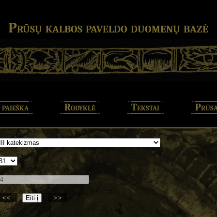
Prūsų kalbos paveldo duomenų bazė
 paieška
Rodyklė
Tekstai
Prūsa
<<
>>