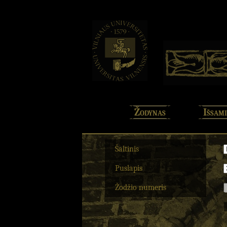
Žodynas
Išsami
Šaltinis
Puslapis
Žodžio numeris