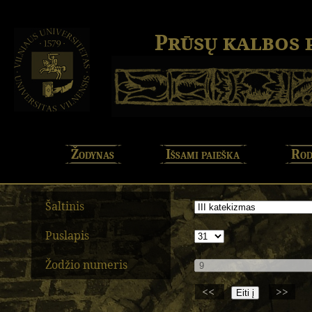
Prūsų kalbos
Žodynas
Išsami paieška
Rod
Šaltinis
Puslapis
Žodžio numeris
<<
>>