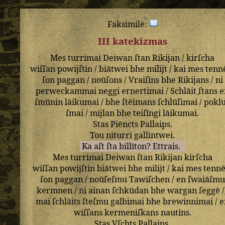
Faksimilė:
III katekizmas
Mes
turrimai
Deiwan
ſtan
Rikijan
/
kirſcha
wiſſan
powijſtin
/
biātwei
bhe
milijt
/
kai
mes
tenn
ſon
paggan
/
noūſons
/
Vraiſins
bhe
Rikijans
/
ni
perweckammai
neggi
ernertimai
/
Schlāit
ſtans
e
ſmūnin
lāikumai
/
bhe
ſtēimans
ſchlūſimai
/
pokl
ſmai
/
mijlan
bhe
teiſīngi
lāikumai
.
Stas
Piēncts
Pallaips
.
Tou
niturri
gallintwei
.
Ka
aſt
ſta
billīton
?
Ettrais
.
Mes
turrimai
Deiwan
ſtan
Rikijan
kirſcha
wiſſan
powijſtin
biātwei
bhe
milijt
/
kai
mes
tennē
ſon
paggan
/
noūſeſmu
Tawiſchen
/
en
ſwaiāſmu
kermnen
/
ni
ainan
ſchkūdan
bhe
wargan
ſeggē
/
mai
ſchlāits
ſteſmu
galbimai
bhe
brewinnimai
/
e
wiſſans
kermeniſkans
nautins
.
Stas
Vſchts
Pallaips
.