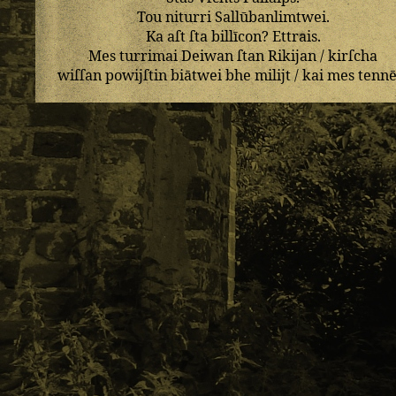
Tou
niturri
Sallūbanlimtwei
.
Ka
aſt
ſta
billīcon
?
Ettrais
.
Mes
turrimai
Deiwan
ſtan
Rikijan
/
kirſcha
wiſſan
powijſtin
biātwei
bhe
milijt
/
kai
mes
tennē