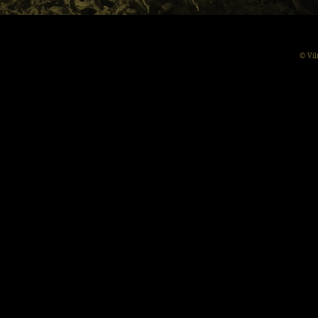
© Vil