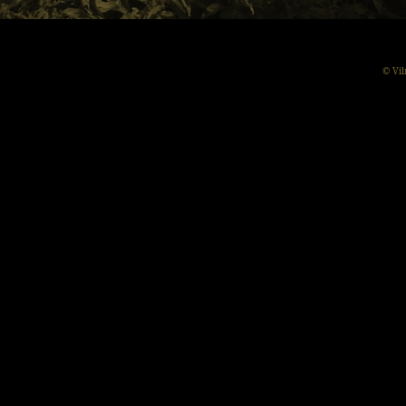
© Vil