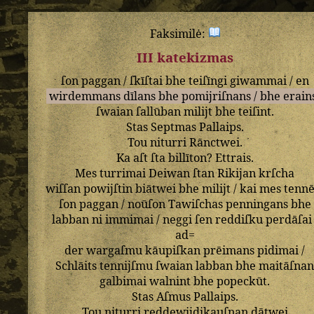
Faksimilė:
III katekizmas
ſon
paggan
/
ſkīſtai
bhe
teiſīngi
giwammai
/
en
wirdemmans
dīlans
bhe
pomijriſnans
/
bhe
erain
ſwaian
ſallūban
milijt
bhe
teiſint
.
Stas
Septmas
Pallaips
.
Tou
niturri
Rānctwei
.
Ka
aſt
ſta
billīton
?
Ettrais
.
Mes
turrimai
Deiwan
ſtan
Rikijan
krſcha
wiſſan
powijſtin
biātwei
bhe
milijt
/
kai
mes
tennē
ſon
paggan
/
noūſon
Tawiſchas
penningans
bhe
labban
ni
immimai
/
neggi
ſen
reddiſku
perdāſai
ad=
der
wargaſmu
kāupiſkan
prēimans
pidimai
/
Schlāits
tennijſmu
ſwaian
labban
bhe
maitāſna
galbimai
walnint
bhe
popeckūt
.
Stas
Aſmus
Pallaips
.
Tou
niturri
reddewijdikauſnan
dātwei