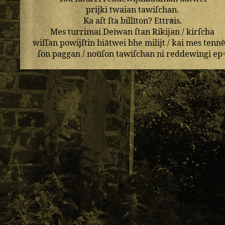
prijki
twaian
tawiſchan
.
Ka
aſt
ſta
billīton
?
Ettrais
.
Mes
turrimai
Deiwan
ſtan
Rikijan
/
kirſcha
wiſſan
powijſtin
biātwei
bhe
milijt
/
kai
mes
tennē
ſon
paggan
/
noūſon
tawiſchan
ni
reddewingi
ep