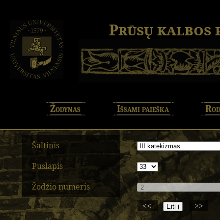
Prūsų kalbos
Žodynas
Išsami paieška
Rod
Šaltinis
Puslapis
Žodžio numeris
<<
>>