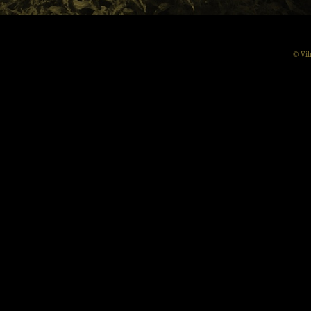
© Vil