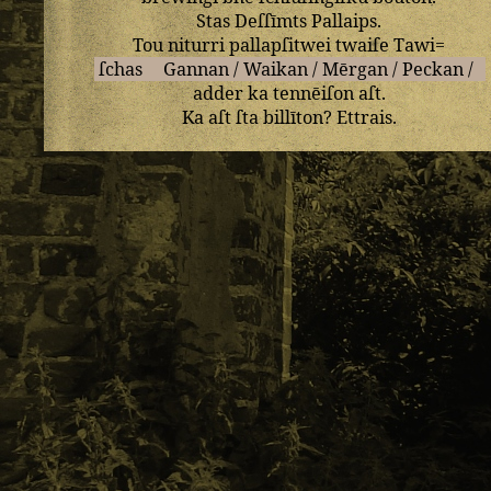
Stas
Deſſīmts
Pallaips
.
Tou
niturri
pallapſitwei
twaiſe
Tawi=
ſchas
Gannan
/
Waikan
/
Mērgan
/
Peckan
/
adder
ka
tennēiſon
aſt
.
Ka
aſt
ſta
billīton
?
Ettrais
.