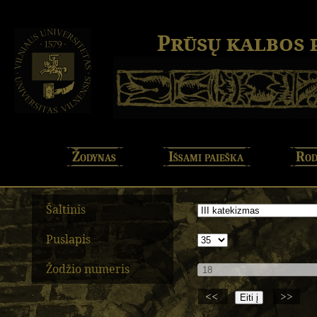
Prūsų kalbos
Žodynas
Išsami paieška
Rod
Šaltinis
Puslapis
Žodžio numeris
<<
>>