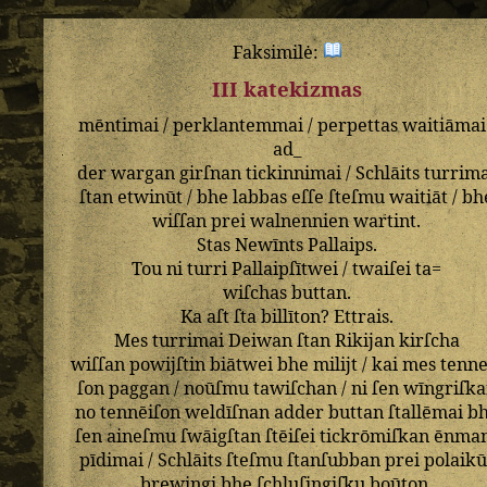
Faksimilė:
III katekizmas
mēntimai
/
perklantemmai
/
perpettas
waitiāmai
ad_
der
wargan
girſnan
tickinnimai
/
Schlāits
turrim
ſtan
etwinūt
/
bhe
labbas
eſſe
ſteſmu
waitiāt
/
bh
wiſſan
prei
walnennien
wartint
.
Stas
Newīnts
Pallaips
.
Tou
ni
turri
Pallaipſītwei
/
twaiſei
ta=
wiſchas
buttan
.
Ka
aſt
ſta
billīton
?
Ettrais
.
Mes
turrimai
Deiwan
ſtan
Rikijan
kirſcha
wiſſan
powijſtin
biātwei
bhe
milijt
/
kai
mes
tenne
ſon
paggan
/
noūſmu
tawiſchan
/
ni
ſen
wīngriſk
no
tennēiſon
weldīſnan
adder
buttan
ſtallēmai
b
ſen
aineſmu
ſwāigſtan
ſtēiſei
tickrōmiſkan
ēnma
pīdimai
/
Schlāits
ſteſmu
ſtanſubban
prei
polaikū
brewingi
bhe
ſchluſingiſku
boūton
.