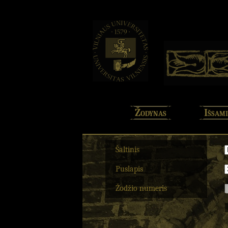
Žodynas
Išsami
Šaltinis
Puslapis
Žodžio numeris