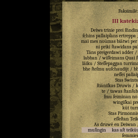
Faksimilė
III katek
Deiws
trinie
prei
ſñndin
ſchins
pallaipſans
ertreppa
mai
mes
noūmas
biātwi
per
ni
prīki
ſtawīdans
pa
Tāns
preigerdawi
adder
labban
/
wiſſeimans
Quai
lāiku
/
Steſſepaggan
turrim
bhe
ſteſmu
auſchaudijt
/
b
neſſei
pallai
Stas
Swints
ſtiāniſkas
Druwis
/
k
te
/
tawas
ſtanſu
ſmu
ſeimīnan
no
wingiſkai
pr
kūt
turr
Stas
Pirmonni
eſſeſtan
Tei
As
druwē
en
Deiwan
muſīngin
kas
aſt
teikū
ſemmie