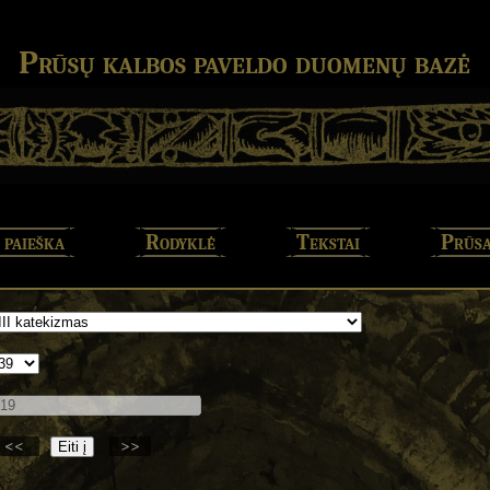
Prūsų kalbos paveldo duomenų bazė
 paieška
Rodyklė
Tekstai
Prūsa
<<
>>