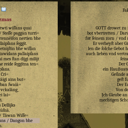
:
Fa
izmas
twti
wiſſans
quai
GOTT drowet zu ſt
/
Steſſe
paggan
turri=
bot vbertretten / Dar
tennēiſon
nertien
bhe
fuͤr ſeinem zorn / vnd
llaipſans
ſeggīt
.
Er verheyſt aber G
/
etnijſtin
bhe
wiſſan
len die ſolche Gebot 
ſtawīdans
pallaipſans
auch lieben vnd vert
ai
mes
ſtan
dijgi
milijt
ſein
he
reide
ſeggītna
ten=
Der 
pſans
.
ein Haußuate
Cri=
Geſinde a
āigi
ains
but=
geſt f
bban
ſwaiā=
Der Er
vckalāng_
Von de
ei
lai=
Jch Gleube an 
i
.
mechtigen Scho
s
Dellijks
kūſnā
.
/
Tāwan
Wiſſe=
uns
/
Dangon
bhe
n
.