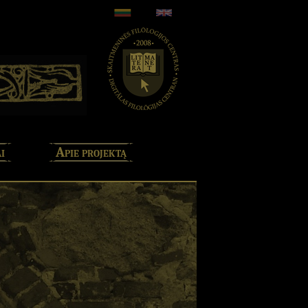
i
Apie projektą