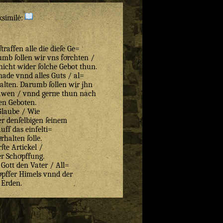
ksimilė:
raffen alle die dieſe Ge=
umb ſollen wir vns foͤrchten /
 nicht wider ſolche Gebot thun.
nade vnnd alles Guts / al=
halten. Darumb ſollen wir jhn
rawen / vnnd gerne thun nach
en Geboten.
Glaube / Wie
r denſelbigen ſeinem
uff das einfelti=
uͤrhalten ſolle.
ſte Artickel /
r Schoͤpffung.
Gott den Vater / All=
ͤpffer Himels vnnd der
Erden.