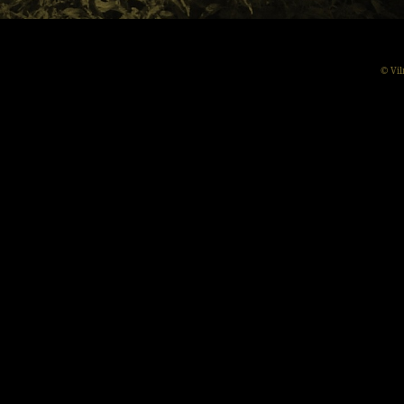
© Vil