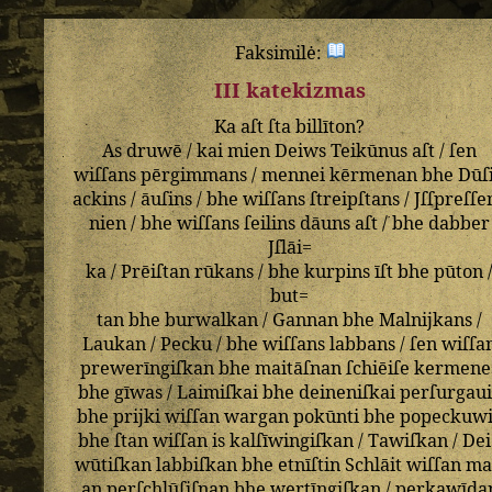
Faksimilė:
III katekizmas
Ka
aſt
ſta
billīton
?
As
druwē
/
kai
mien
Deiws
Teikūnus
aſt
/
ſen
wiſſans
pērgimmans
/
mennei
kērmenan
bhe
Dūſ
ackins
/
āuſins
/
bhe
wiſſans
ſtreipſtans
/
Jſſpreſſe
nien
/
bhe
wiſſans
ſeilins
dāuns
aſt
/
bhe
dabber
Jſlāi=
ka
/
Prēiſtan
rūkans
/
bhe
kurpins
īſt
bhe
pūton
but=
tan
bhe
burwalkan
/
Gannan
bhe
Malnijkans
/
Laukan
/
Pecku
/
bhe
wiſſans
labbans
/
ſen
wiſſa
prewerīngiſkan
bhe
maitāſnan
ſchiēiſe
kermene
bhe
gīwas
/
Laimiſkai
bhe
deineniſkai
perſurgaui
bhe
prijki
wiſſan
wargan
pokūnti
bhe
popeckuw
bhe
ſtan
wiſſan
is
kalſīwingiſkan
/
Tawiſkan
/
Dei
wūtiſkan
labbiſkan
bhe
etnīſtin
Schlāit
wiſſan
ma
an
perſchlūſiſnan
bhe
wertīngiſkan
/
perkawīda