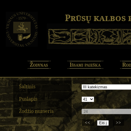
Prūsų kalbos
Žodynas
Išsami paieška
Rod
Šaltinis
Puslapis
Žodžio numeris
<<
>>