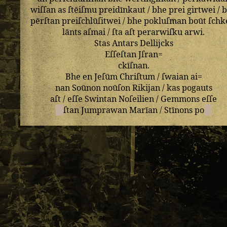
wiſſan
as
ſtēiſmu
preidīnkaut
/
bhe
prei
girtwei
/
pērſtan
preiſchlūſitwei
/
bhe
pokluſman
boūt
ſchk
lānts
aſmai
/
ſta
aſt
perarwiſku
arwi
.
Stas
Antars
Dellijcks
Eſſeſtan
Jſran=
ckīſnan
.
Bhe
en
Jeſūm
Chriſtum
/
ſwaian
ai=
nan
Soūnon
noūſon
Rikijan
/
kas
pogauts
aſt
/
eſſe
Swintan
Noſeilien
/
Gemmons
eſſe
ſtan
Jumprawan
Marīan
/
Stīnons
po