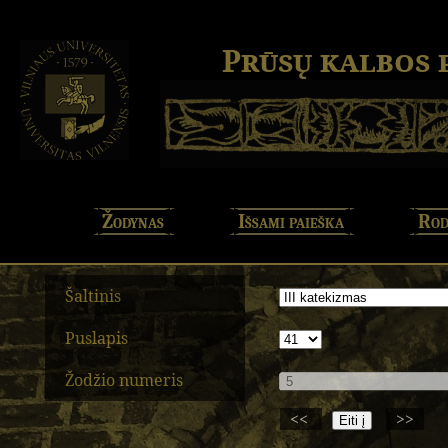
Prūsų kalbos
Žodynas
Išsami paieška
Rod
Šaltinis
Puslapis
Žodžio numeris
<<
>>