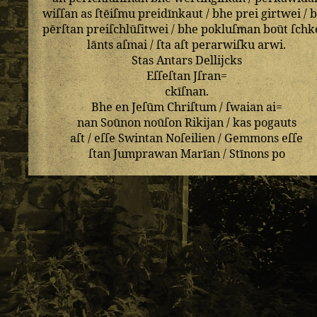
wiſſan
as
ſtēiſmu
preidīnkaut
/
bhe
prei
girtwei
/
pērſtan
preiſchlūſitwei
/
bhe
pokluſman
boūt
ſchk
lānts
aſmai
/
ſta
aſt
perarwiſku
arwi
.
Stas
Antars
Dellijcks
Eſſeſtan
Jſran=
ckīſnan
.
Bhe
en
Jeſūm
Chriſtum
/
ſwaian
ai=
nan
Soūnon
noūſon
Rikijan
/
kas
pogauts
aſt
/
eſſe
Swintan
Noſeilien
/
Gemmons
eſſe
ſtan
Jumprawan
Marīan
/
Stīnons
po