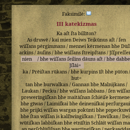
Faksimilė:
III katekizmas
Ka
aſt
ſta
billīton
?
As
druwē
/
kai
mien
Deiws
Teikūnus
aſt
/
ſen
wiſſans
pērgimmans
/
mennei
kērmenan
bhe
Dūſ
ackins
/
āuſins
/
bhe
wiſſans
ſtreipſtans
/
Jſſpreſſe
nien
/
bhe
wiſſans
ſeilins
dāuns
aſt
/
bhe
dabbe
Jſlāi=
ka
/
Prēiſtan
rūkans
/
bhe
kurpins
īſt
bhe
pūton
but=
tan
bhe
burwalkan
/
Gannan
bhe
Malnijkans
/
Laukan
/
Pecku
/
bhe
wiſſans
labbans
/
ſen
wiſſa
prewerīngiſkan
bhe
maitāſnan
ſchiēiſe
kermene
bhe
gīwas
/
Laimiſkai
bhe
deineniſkai
perſurgaui
bhe
prijki
wiſſan
wargan
pokūnti
bhe
popeckuw
bhe
ſtan
wiſſan
is
kalſīwingiſkan
/
Tawiſkan
/
Dei
wūtiſkan
labbiſkan
bhe
etnīſtin
Schlāit
wiſſan
ma
an
perſchlūſiſnan
bhe
wertīngiſkan
/
perkawīda