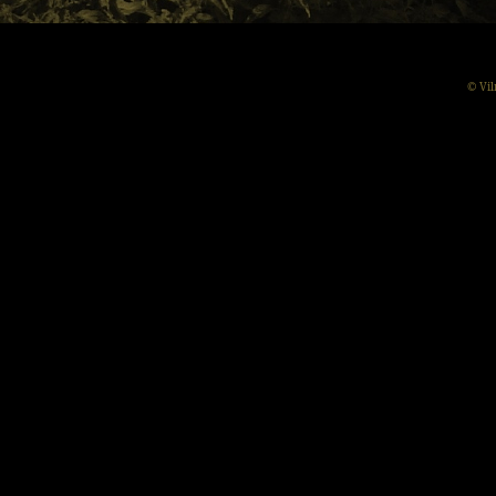
© Vil