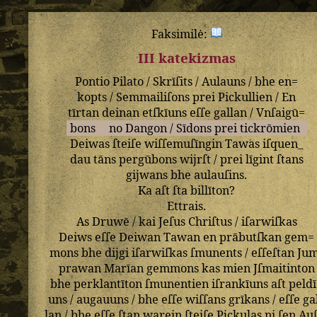
Faksimilė:
III katekizmas
Pontio
Pilato
/
Skrīſits
/
Aulauns
/
bhe
en=
kopts
/
Semmailiſons
prei
Pickullien
/
En
tīrtan
deinan
etſkīuns
eſſe
gallan
/
Vnſaigū=
bons
no
Dangon
/
Sīdons
prei
tickrōmien
Deiwas
ſteiſe
wiſſemuſīngin
Tawas
iſquen_
dau
tāns
pergūbons
wijrſt
/
prei
līgint
ſtans
gijwans
bhe
aulauſins
.
Ka
aſt
ſta
billīton
?
Ettrais
.
As
Druwē
/
kai
Jeſus
Chriſtus
/
iſarwiſkas
Deiws
eſſe
Deiwan
Tawan
en
prābutſkan
gem=
mons
bhe
dijgi
iſarwiſkas
ſmunents
/
eſſeſtan
Ju
prawan
Marīan
gemmons
kas
mien
Jſmaitinton
bhe
perklantīton
ſmunentien
iſrankīuns
aſt
peld
uns
/
augauuns
/
bhe
eſſe
wiſſans
grīkans
/
eſſe
ga
lan
/
bhe
eſſe
ſtan
warein
ſteiſe
Pjckulas
ni
ſen
Auſ