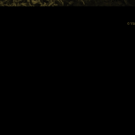
© Vil