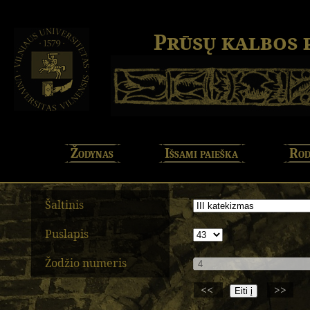
Prūsų kalbos
Žodynas
Išsami paieška
Rod
Šaltinis
Puslapis
Žodžio numeris
<<
>>