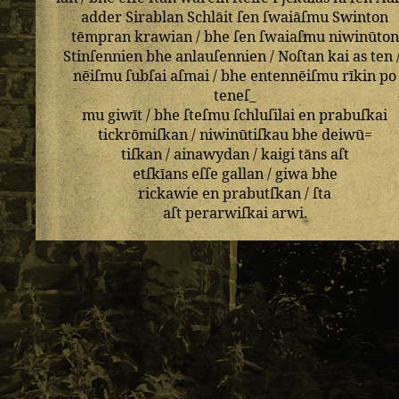
adder
Sirablan
Schlāit
ſen
ſwaiāſmu
Swinton
tēmpran
krawian
/
bhe
ſen
ſwaiaſmu
niwinūton
Stinſennien
bhe
anlauſennien
/
Noſtan
kai
as
ten
nēiſmu
ſubſai
aſmai
/
bhe
entennēiſmu
rīkin
po
teneſ_
mu
giwīt
/
bhe
ſteſmu
ſchluſilai
en
prabuſkai
tickrōmiſkan
/
niwinūtiſkau
bhe
deiwū=
tiſkan
/
ainawydan
/
kaigi
tāns
aſt
etſkīans
eſſe
gallan
/
giwa
bhe
rickawie
en
prabutſkan
/
ſta
aſt
perarwiſkai
arwi
.