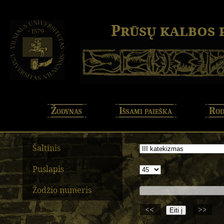
Prūsų kalbos
Žodynas
Išsami paieška
Rod
Šaltinis
Puslapis
Žodžio numeris
<<
>>