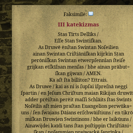
Faksimilė:
III katekizmas
Stas
Tīrts
Dellīks
/
Eſſe
Stan
Swintiſkan
.
As
Druwē
ēnſtan
Swintan
Noſeilien
ainan
Swintan
Criſtiāniſkan
kijrkin
Stan
perōniſkan
Swintan
etwerpſennian
ſteiſe
grijkan
etſkīſnan
menſas
/
bhe
ainan
prābut=
ſkan
gijwan
/
AMEN
.
Ka
aſt
ſta
billiton
?
Ettrais
.
As
Druwe
/
kai
as
ni
is
ſupſai
iſpreſnā
neggi
ſpartin
/
en
Jeſum
Chriſtum
maian
Rikijan
druwī
adder
prēiſtan
perēit
maſſi
Schlāits
ſtas
Swints
Noſēilis
aſt
mien
praſtan
Euangelion
perwūka=
uns
/
ſen
ſwaians
Dāians
erſchwāiſtiuns
/
en
tikr
miſkan
Druwien
Swintinons
/
bhe
er
laikūuns
/
Ainawijdei
kaīdi
tans
ſtan
poſtippin
Chriſtiāni=
ſkan
/
noſemmien
preiwackē
ſenrīnka
/