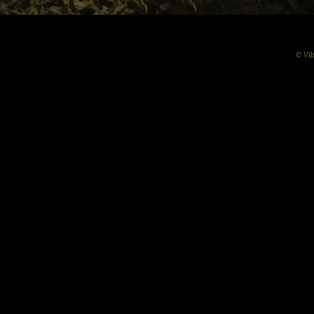
© Vil