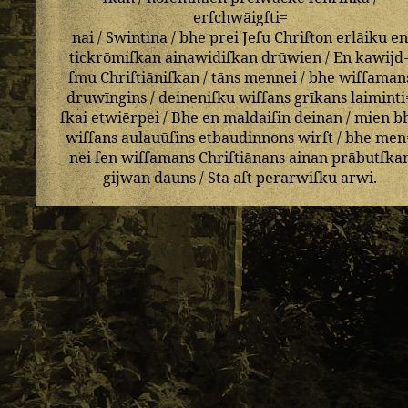
erſchwāigſti=
nai
/
Swintina
/
bhe
prei
Jeſu
Chriſton
erlāiku
e
tickrōmiſkan
ainawidiſkan
drūwien
/
En
kawijd
ſmu
Chriſtiāniſkan
/
tāns
mennei
/
bhe
wiſſaman
druwīngins
/
deineniſku
wiſſans
grīkans
laiminti
ſkai
etwiērpei
/
Bhe
en
maldaiſin
deinan
/
mien
b
wiſſans
aulauūſins
etbaudinnons
wirſt
/
bhe
men
nei
ſen
wiſſamans
Chriſtiānans
ainan
prābutſka
gijwan
dauns
/
Sta
aſt
perarwiſku
arwi
.