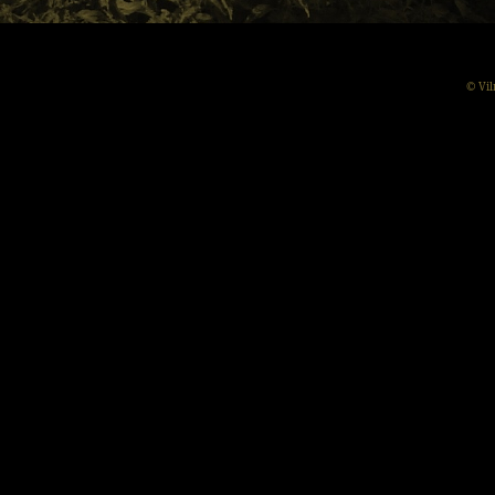
© Vil