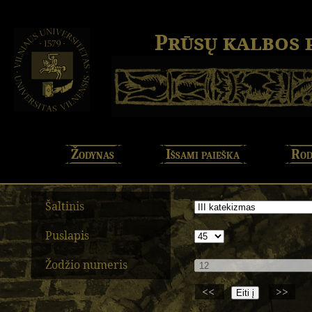
Prūsų kalbos
Žodynas
Išsami paieška
Rod
Šaltinis
Puslapis
Žodžio numeris
<<
>>