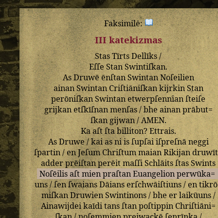
Faksimilė:
III katekizmas
Stas
Tīrts
Dellīks
/
Eſſe
Stan
Swintiſkan
.
As
Druwē
ēnſtan
Swintan
Noſeilien
ainan
Swintan
Criſtiāniſkan
kijrkin
Stan
perōniſkan
Swintan
etwerpſennian
ſteiſe
grijkan
etſkīſnan
menſas
/
bhe
ainan
prābut=
ſkan
gijwan
/
AMEN
.
Ka
aſt
ſta
billiton
?
Ettrais
.
As
Druwe
/
kai
as
ni
is
ſupſai
iſpreſnā
neggi
ſpartin
/
en
Jeſum
Chriſtum
maian
Rikijan
druwī
adder
prēiſtan
perēit
maſſi
Schlāits
ſtas
Swints
Noſēilis
aſt
mien
praſtan
Euangelion
perwūka=
uns
/
ſen
ſwaians
Dāians
erſchwāiſtiuns
/
en
tikr
miſkan
Druwien
Swintinons
/
bhe
er
laikūuns
/
Ainawijdei
kaīdi
tans
ſtan
poſtippin
Chriſtiāni=
ſkan
/
noſemmien
preiwackē
ſenrīnka
/