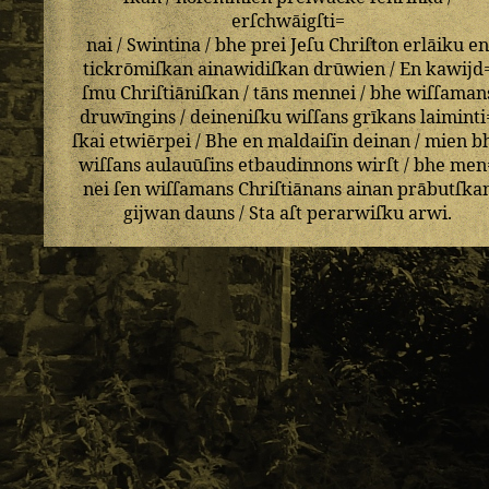
erſchwāigſti=
nai
/
Swintina
/
bhe
prei
Jeſu
Chriſton
erlāiku
e
tickrōmiſkan
ainawidiſkan
drūwien
/
En
kawijd
ſmu
Chriſtiāniſkan
/
tāns
mennei
/
bhe
wiſſaman
druwīngins
/
deineniſku
wiſſans
grīkans
laiminti
ſkai
etwiērpei
/
Bhe
en
maldaiſin
deinan
/
mien
b
wiſſans
aulauūſins
etbaudinnons
wirſt
/
bhe
men
nei
ſen
wiſſamans
Chriſtiānans
ainan
prābutſka
gijwan
dauns
/
Sta
aſt
perarwiſku
arwi
.